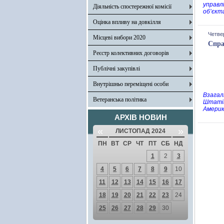
управл
Діяльність спостережної комісії
об’єкт
Оцінка впливу на довкілля
Четве
Місцеві вибори 2020
Спра
Реєстр колективних договорів
Публічні закупівлі
Внутрішньо переміщені особи
Взагал
Ветеранська політика
Штатів
Америк
АРХІВ НОВИН
«
»
ЛИСТОПАД 2024
ПН
ВТ
СР
ЧТ
ПТ
СБ
НД
1
2
3
4
5
6
7
8
9
10
11
12
13
14
15
16
17
18
19
20
21
22
23
24
25
26
27
28
29
30