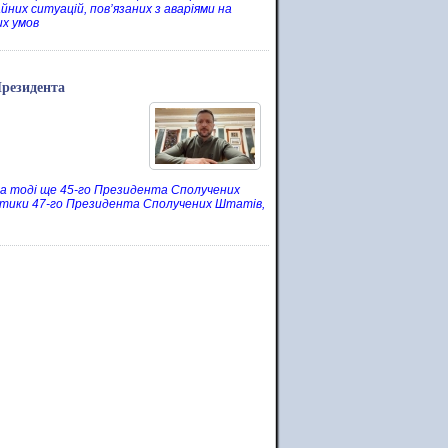
йних ситуацій, пов’язаних з аваріями на
их умов
Президента
лова тоді ще 45-го Президента Сполучених
політики 47-го Президента Сполучених Штатів,