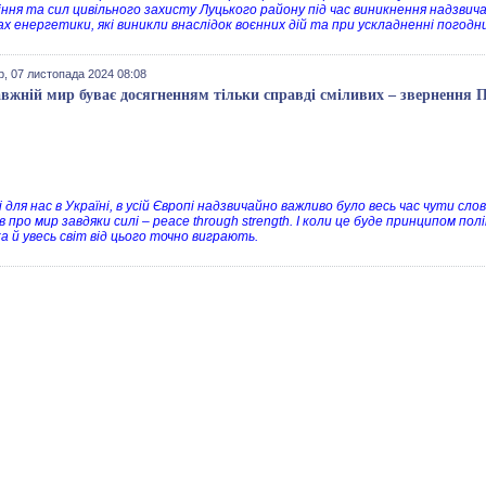
іння та сил цивільного захисту Луцького району під час виникнення надзвича
ах енергетики, які виникли внаслідок воєнних дій та при ускладненні погодн
р, 07 листопада 2024 08:08
вжній мир буває досягненням тільки справді сміливих – звернення 
і для нас в Україні, в усій Європі надзвичайно важливо було весь час чути с
 про мир завдяки силі – peace through strength. І коли це буде принципом 
а й увесь світ від цього точно виграють.