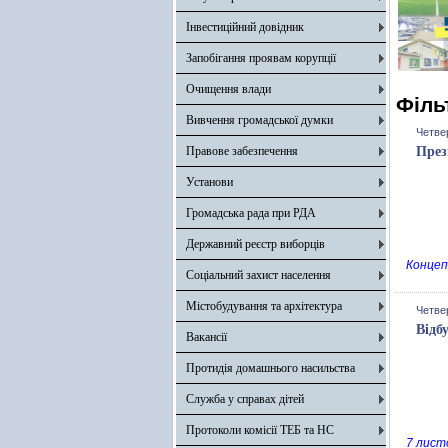
Інвестиційний довідник
Запобігання проявам корупції
Очищення влади
Філь
Вивчення громадської думки
Четве
Правове забезпечення
През
Установи
Громадська рада при РДА
Державний реєстр виборців
Концеп
Соціальний захист населення
Містобудування та архітектура
Четве
Відб
Вакансії
Протидія домашнього насильства
Служба у справах дітей
Протоколи комісії ТЕБ та НС
7 лист