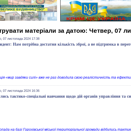
трувати матеріали за датою: Четвер, 07 л
р, 07 листопада 2024 17:38
идент: Нам потрібна достатня кількість зброї, а не підтримка в пере
ція «мир завдяки силі» вже не раз доводила свою реалістичність та ефективн
р, 07 листопада 2024 16:36
улись тактико-спеціальні навчання щодо дій органів управління та с
опада на базі Горохівської міської територіальної громади відбулись тактик