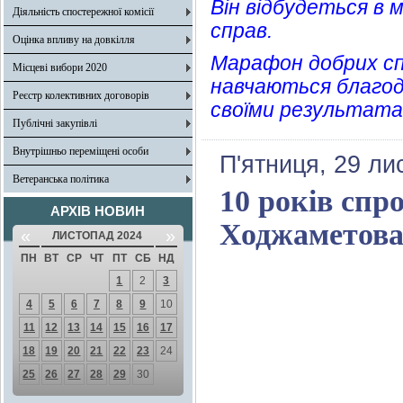
Він відбудеться в 
Діяльність спостережної комісії
справ.
Оцінка впливу на довкілля
Марафон добрих спр
Місцеві вибори 2020
навчаються благод
Реєстр колективних договорів
своїми результата
Публічні закупівлі
Внутрішньо переміщені особи
П'ятниця, 29 ли
Ветеранська політика
10 років спро
АРХІВ НОВИН
Ходжаметов
«
»
ЛИСТОПАД 2024
ПН
ВТ
СР
ЧТ
ПТ
СБ
НД
1
2
3
4
5
6
7
8
9
10
11
12
13
14
15
16
17
18
19
20
21
22
23
24
25
26
27
28
29
30