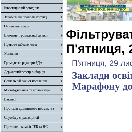
Інвестиційний довідник
Запобігання проявам корупції
Очищення влади
Фільтрува
Вивчення громадської думки
П'ятниця, 
Правове забезпечення
Установи
П'ятниця, 29 ли
Громадська рада при РДА
Державний реєстр виборців
Заклади осв
Соціальний захист населення
Марафону до
Містобудування та архітектура
Вакансії
Протидія домашнього насильства
Служба у справах дітей
Протоколи комісії ТЕБ та НС