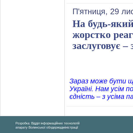
П'ятниця, 29 ли
На будь-яки
жорстко реаг
заслуговує –
Зараз може бути ще
Україні. Нам усім 
єдність – з усіма 
Розробка: Відділ інформаційних технологій
апарату Волинської облдержадміністрації