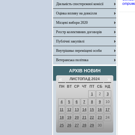
отримал
Діяльність спостережної комісії
Оцінка впливу на довкілля
Місцеві вибори 2020
Реєстр колективних договорів
Публічні закупівлі
Внутрішньо переміщені особи
Ветеранська політика
АРХІВ НОВИН
«
»
ЛИСТОПАД 2024
ПН
ВТ
СР
ЧТ
ПТ
СБ
НД
1
2
3
4
5
6
7
8
9
10
11
12
13
14
15
16
17
18
19
20
21
22
23
24
25
26
27
28
29
30