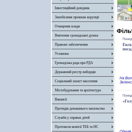
Інвестиційний довідник
Запобігання проявам корупції
Очищення влади
Філь
Вивчення громадської думки
Понед
Правове забезпечення
Екск
посад
Установи
Громадська рада при РДА
Державний реєстр виборців
На Вол
Соціальний захист населення
Зеленс
Містобудування та архітектура
Понед
Вакансії
«Гол
Протидія домашнього насильства
Служба у справах дітей
Протоколи комісії ТЕБ та НС
Одним 