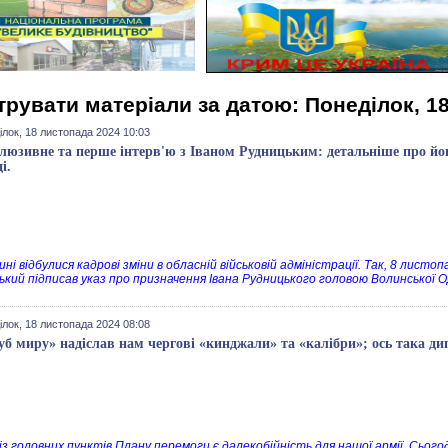
трувати матеріали за датою: Понеділок, 1
ілок, 18 листопада 2024 10:03
люзивне та перше інтерв'ю з Іваном Рудницьким: детальніше про йог
і.
ині відбулися кадрові зміни в обласній військовій адміністрації. Так, 8 лис
ький підписав указ про призначення Івана Рудницького головою Волинської 
ілок, 18 листопада 2024 08:08
уб миру» надіслав нам чергові «кинджали» та «калібри»; ось така д
із головних пунктів Плану перемоги є далекобійність для нашої армії. Сього