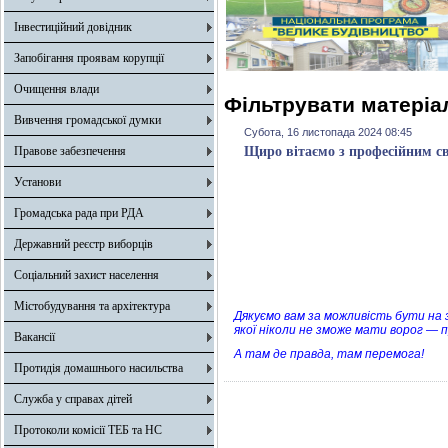
Інвестиційний довідник
Запобігання проявам корупції
Очищення влади
Фільтрувати матеріал
Вивчення громадської думки
Субота, 16 листопада 2024 08:45
Правове забезпечення
Щиро вітаємо з професійним св
Установи
Громадська рада при РДА
Державний реєстр виборців
Соціальний захист населення
Містобудування та архітектура
Дякуємо вам за можливість бути на 
якої ніколи не зможе мати ворог — п
Вакансії
А там де правда, там перемога!
Протидія домашнього насильства
Служба у справах дітей
Протоколи комісії ТЕБ та НС