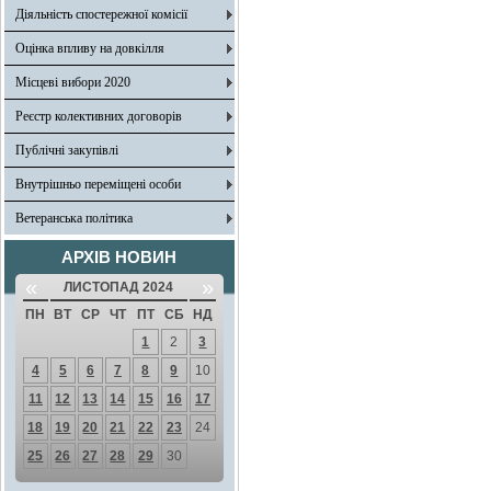
Діяльність спостережної комісії
Оцінка впливу на довкілля
Місцеві вибори 2020
Реєстр колективних договорів
Публічні закупівлі
Внутрішньо переміщені особи
Ветеранська політика
АРХІВ НОВИН
«
»
ЛИСТОПАД 2024
ПН
ВТ
СР
ЧТ
ПТ
СБ
НД
1
2
3
4
5
6
7
8
9
10
11
12
13
14
15
16
17
18
19
20
21
22
23
24
25
26
27
28
29
30