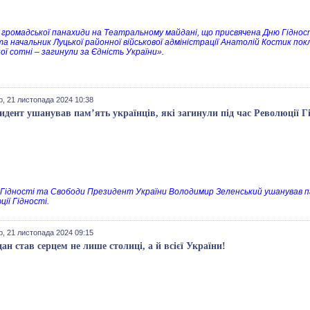
с громадської панахиди на Театральному майдані, що присвячена Дню Гідност
та начальник Луцької районної військової адміністрації Анатолій Костик по
ої сотні – загинули за Єдність України».
р, 21 листопада 2024 10:38
идент ушанував пам’ять українців, які загинули під час Революції Гі
 Гідності та Свободи Президент України Володимир Зеленський ушанував пам’
ії Гідності.
р, 21 листопада 2024 09:15
ан став серцем не лише столиці, а й всієї України!