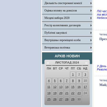
Діяльність спостережної комісії
Оцінка впливу на довкілля
Під ча
та міс
Місцеві вибори 2020
Небесн
Реєстр колективних договорів
Публічні закупівлі
Четве
През
Внутрішньо переміщені особи
Ветеранська політика
АРХІВ НОВИН
«
»
ЛИСТОПАД 2024
У День
ПН
ВТ
СР
ЧТ
ПТ
СБ
НД
Революц
1
2
3
Четве
4
5
6
7
8
9
10
Майд
11
12
13
14
15
16
17
18
19
20
21
22
23
24
25
26
27
28
29
30