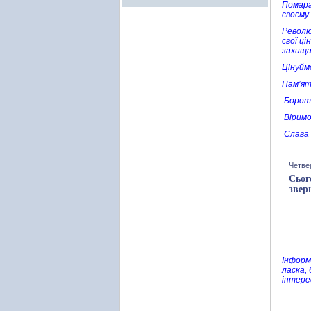
Помара
своєму
Револю
свої ці
захищаю
Цінуйм
Пам’ят
Бороть
Віримо
Слава 
Четве
Сьог
звер
Інформа
ласка,
інтере