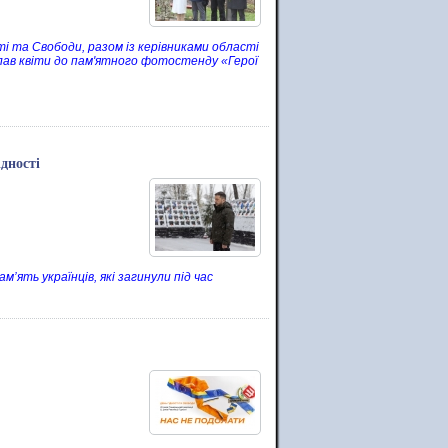
і та Свободи, разом із керівниками області
клав квіти до пам'ятного фотостенду «Герої
дності
ять українців, які загинули під час