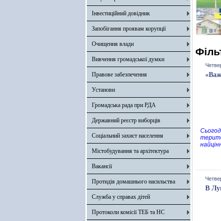
Інвестиційний довідник
Запобігання проявам корупції
Очищення влади
Філь
Вивчення громадської думки
Четве
Правове забезпечення
«Важ
Установи
Громадська рада при РДА
Державний реєстр виборців
Сьогод
Соціальний захист населення
терито
найцін
Містобудування та архітектура
Вакансії
Четве
Протидія домашнього насильства
В Лу
Служба у справах дітей
Протоколи комісії ТЕБ та НС