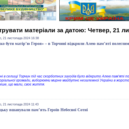
трувати матеріали за датою: Четвер, 21 л
р, 21 листопада 2024 16:38
ко бути матір’ю Героя» – в Торчині відкрили Алею пам’яті полегли
ні в селищі Торчин під час скорботних заходів було відкрито Алею пам’яті по
ріальної громади, виборюючи мирне майбутнє незалежної України в жорсто
ніше, що мали, своє життя.
р, 21 листопада 2024 11:43
цьку вшанували пам’ять Героїв Небесної Сотні