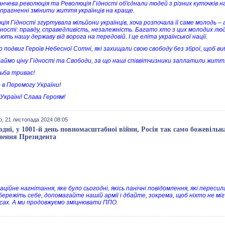
нчева революція та Революція Гідності об'єднали людей з різних куточків н
 прагненні змінити життя українців на краще.
ція Гідності згуртувала мільйони українців, хоча розпочала її саме молодь –
нності: правду, справедливість, незалежність. Багато хто з цих молодих люде
ть нашу державу від ворога на передовій. І це еліта української нації.
о подвиг Героїв Небесної Сотні, які захищали свою свободу без зброї, щоб в
аймо ціну Гідності та Свободи, за що наші співвітчизники заплатили житт
ба триває!
 в Перемогу України!
Україні! Слава Героям!
р, 21 листопада 2024 08:05
одні, у 1001-й день повномасштабної війни, Росія так само божевільна,
нення Президента
ційне нагнітання, яке було сьогодні, якісь панічні повідомлення, які пересила
 бережіть себе, допомагайте нашій армії і дбайте, зокрема, щоб ніхто не міг
сах. А ми продовжуємо зміцнювати ППО.