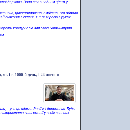
ашої держави. Вони стали одним цілим у
 активна, цілеспрямована, амбітна, яка обрала
й сьогодні в складі ЗСУ зі зброєю в руках
ибороти кращу долю для своєї Батьківщини.
ям.
 як і в 1000-й день, і 24 лютого –
ли, – усе це тільки Росії ж і допомагає. Будь
 використати ваші емоції у своїх власних