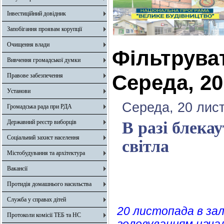
Інвестиційний довідник
Запобігання проявам корупції
Очищення влади
Фільтрува
Вивчення громадської думки
Середа, 20
Правове забезпечення
Установи
Середа, 20 лис
Громадська рада при РДА
Державний реєстр виборців
В разі блека
Соціальний захист населення
світла
Містобудування та архітектура
Вакансії
Протидія домашнього насильства
Служба у справах дітей
20 листопада в зал
Протоколи комісії ТЕБ та НС