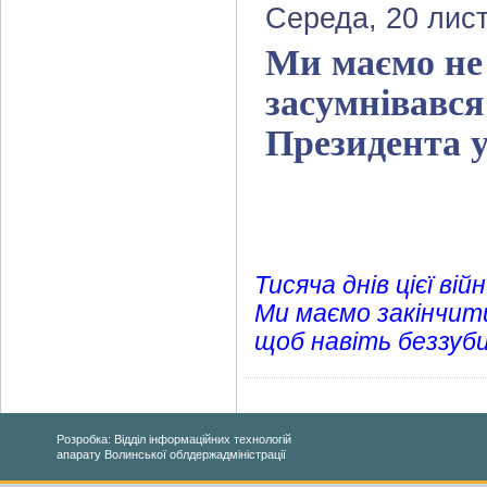
Середа, 20 лис
Ми маємо не 
засумнівався 
Президента у
Тисяча днів цієї вій
Ми маємо закінчити
щоб навіть беззуби
Розробка: Відділ інформаційних технологій
апарату Волинської облдержадміністрації