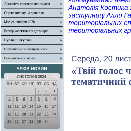
головуванням начал
Діяльність спостережної комісії
Анатолія Костика 
Оцінка впливу на довкілля
заступниці Алли Га
територіальних сп
Місцеві вибори 2020
територіальних гр
Реєстр колективних договорів
Публічні закупівлі
Внутрішньо переміщені особи
Середа, 20 лис
Ветеранська політика
«Твій голос 
АРХІВ НОВИН
«
»
ЛИСТОПАД 2024
тематичний 
ПН
ВТ
СР
ЧТ
ПТ
СБ
НД
1
2
3
4
5
6
7
8
9
10
11
12
13
14
15
16
17
18
19
20
21
22
23
24
25
26
27
28
29
30