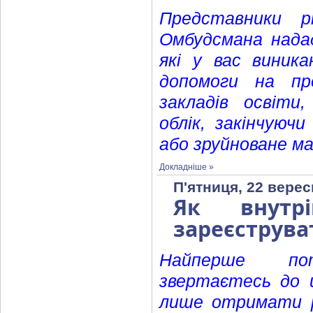
Представники р
Омбудсмана надад
які у вас виник
допомоги на пр
закладів освіти
облік, закінчуюч
або зруйноване ма
Докладніше »
П'ятниця, 22 верес
Як внутр
зареєструват
Найперше по
звертаєтесь до 
лише отримати р