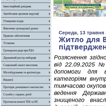
Інвестиційний довідник
Запобігання проявам корупції
Очищення влади
Вивчення громадської думки
Середа, 13 травня 
Правове забезпечення
Житло для В
Установи
підтвердже
Громадська рада при РДА
Розяснення згідн
Державний реєстр виборців
від 22.09.2025 
Соціальний захист населення
допомоги для 
Містобудування та архітектура
категоріям внут
Вакансії
тимчасово окупова
Протидія домашнього насильства
ведення Держав
Служба у справах дітей
знищеного внасл
Протоколи комісії ТЕБ та НС