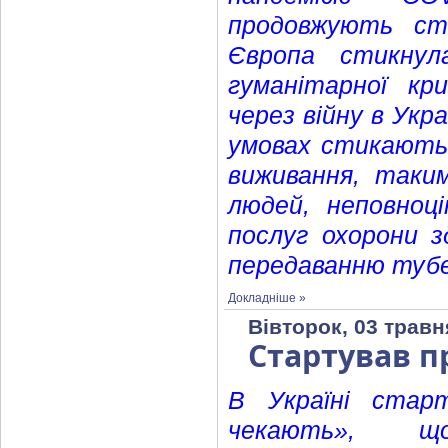
продовжують ст
Європа стикнул
гуманітарної кр
через війну в Укр
умовах стикаютьс
виживання, таки
людей, неповноц
послуг охорони з
передаванню тубе
Докладніше »
Вівторок, 03 травн
Стартував п
В Україні стар
чекають», щ