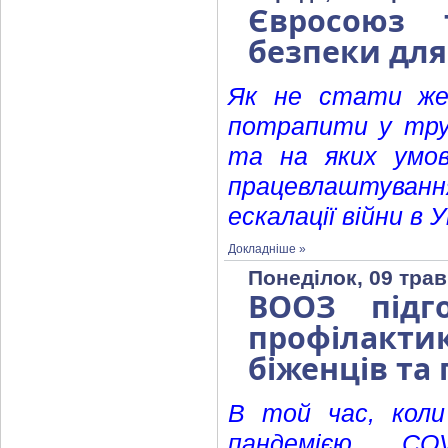
Євросоюз
безпеки для
Як не стати же
потрапити у тру
та на яких умо
працевлаштування
ескалації війни в У
Докладніше »
Понеділок, 09 трав
ВООЗ підг
профілакти
біженців та
В той час, коли
пандемією CO