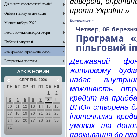
диверсій, спричин
Діяльність спостережної комісії
проти України »
Оцінка впливу на довкілля
Докладніше »
Місцеві вибори 2020
Четвер, 05 березня
Реєстр колективних договорів
Програма 
Публічні закупівлі
пільговий і
Внутрішньо переміщені особи
Державний фон
Ветеранська політика
житловому буді
АРХІВ НОВИН
надає внутріш
«
»
СЕРПЕНЬ 2026
ПН
ВТ
СР
ЧТ
ПТ
СБ
НД
можливість отр
1
2
кредит на придб
3
4
5
6
7
8
9
ВПО» створена д
10
11
12
13
14
15
16
17
18
19
20
21
22
23
іпотечними креди
24
25
26
27
28
29
30
умовах та допо
31
проживання до вла