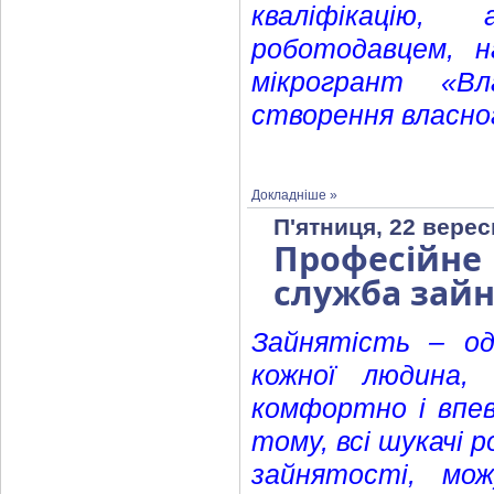
кваліфікаці
роботодавцем, н
мікрогрант «В
створення власног
Докладніше »
П'ятниця, 22 верес
Професійне
служба зайн
Зайнятість – о
кожної людина,
комфортно і впев
тому, всі шукачі 
зайнятості, мо