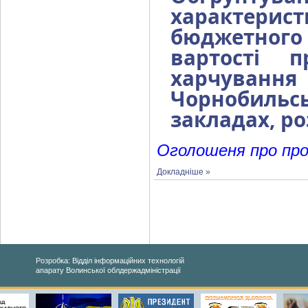
характерист
бюджетног
вартості 
харчуван
Чорнобильс
закладах, р
Оголошеня про пров
Докладніше »
Розробка: Відділ інформаційних технологій
апарату Волинської облдержадміністрації