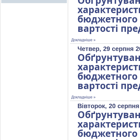
Обґрунтув
характерист
бюджетног
вартості пре
Докладніше »
Четвер, 29 серпня 2
Обґрунтув
характерист
бюджетног
вартості пре
Докладніше »
Вівторок, 20 серпня
Обґрунтув
характерист
бюджетног