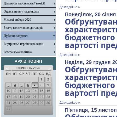
Діяльність спостережної комісії
Докладніше »
Оцінка впливу на довкілля
Понеділок, 20 січня
Обґрунтув
Місцеві вибори 2020
характерист
Реєстр колективних договорів
бюджетног
Публічні закупівлі
вартості пре
Внутрішньо переміщені особи
Ветеранська політика
Докладніше »
АРХІВ НОВИН
Неділя, 29 грудня 2
Обґрунтув
«
»
СЕРПЕНЬ 2026
характерист
ПН
ВТ
СР
ЧТ
ПТ
СБ
НД
1
2
бюджетног
3
4
5
6
7
8
9
вартості пре
10
11
12
13
14
15
16
17
18
19
20
21
22
23
Докладніше »
24
25
26
27
28
29
30
31
П'ятниця, 15 листоп