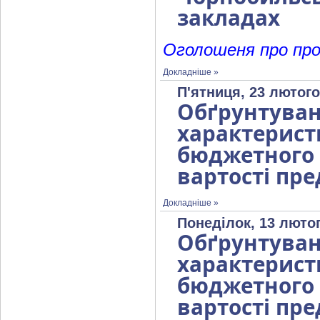
закладах
Оголошеня про про
Докладніше »
П'ятниця, 23 лютого
Обґрунтув
характерист
бюджетног
вартості пре
Докладніше »
Понеділок, 13 лютог
Обґрунтув
характерист
бюджетног
вартості пре