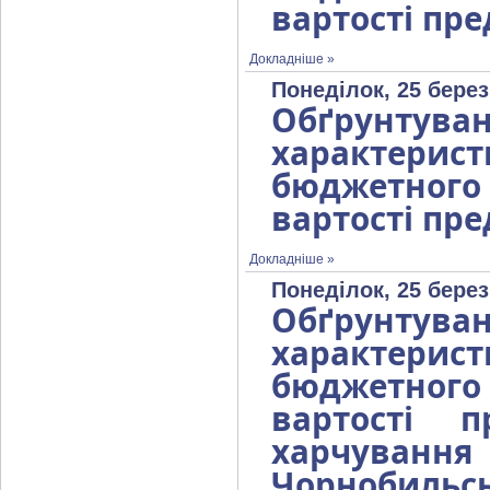
вартості пре
Докладніше »
Понеділок, 25 берез
Обґрунтув
характерист
бюджетног
вартості пре
Докладніше »
Понеділок, 25 берез
Обґрунтув
характерист
бюджетног
вартості 
харчуван
Чорнобильс