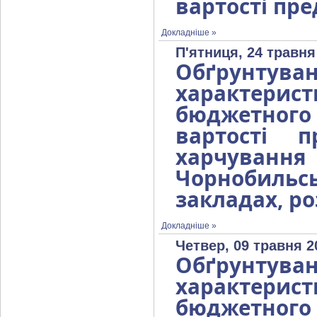
вартості пре
Докладніше »
П'ятниця, 24 травня
Обґрунтув
характерист
бюджетног
вартості 
харчуван
Чорнобильс
закладах, р
Докладніше »
Четвер, 09 травня 2
Обґрунтув
характерист
бюджетног