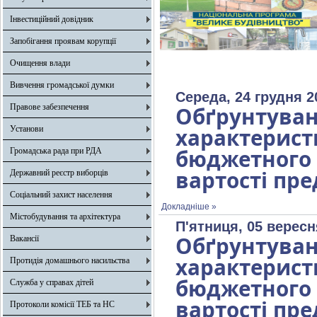
Інвестиційний довідник
Запобігання проявам корупції
Очищення влади
Вивчення громадської думки
Середа, 24 грудня 2
Правове забезпечення
Обґрунтув
характерист
Установи
бюджетног
Громадська рада при РДА
вартості пре
Державний реєстр виборців
Соціальний захист населення
Докладніше »
Містобудування та архітектура
П'ятниця, 05 вересн
Обґрунтув
Вакансії
характерист
Протидія домашнього насильства
бюджетног
Служба у справах дітей
вартості пре
Протоколи комісії ТЕБ та НС