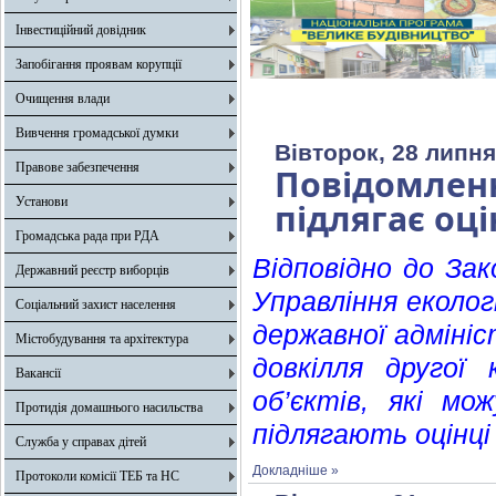
Інвестиційний довідник
Запобігання проявам корупції
Очищення влади
Вивчення громадської думки
Вівторок, 28 липня
Правове забезпечення
Повідомленн
Установи
підлягає оці
Громадська рада при РДА
Відповідно до Зак
Державний реєстр виборців
Управління еколог
Соціальний захист населення
державної адмініс
Містобудування та архітектура
довкілля другої 
Вакансії
об’єктів, які м
Протидія домашнього насильства
підлягають оцінці
Служба у справах дітей
Докладніше »
Протоколи комісії ТЕБ та НС