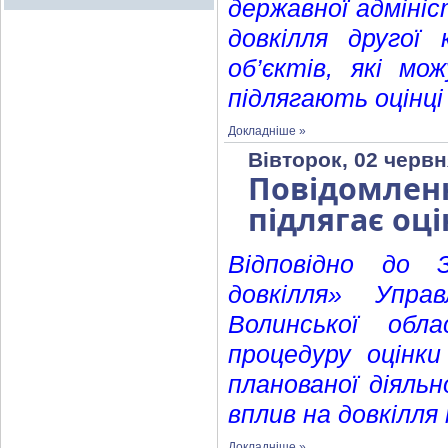
державної адмініс
довкілля другої 
об’єктів, які м
підлягають оцінці
Докладніше »
Вівторок, 02 червн
Повідомленн
підлягає оці
Відповідно до 
довкілля» Упра
Волинської обла
процедуру оцінки
планованої діяль
вплив на довкілля
Докладніше »