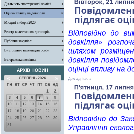
Вівторок, 21 липня
Діяльність спостережної комісії
Повідомленн
Оцінка впливу на довкілля
підлягає оці
Місцеві вибори 2020
Відповідно
до ви
Реєстр колективних договорів
довкілля» розпо
Публічні закупівлі
шляхом розміщен
Внутрішньо переміщені особи
довкілля повідомл
Ветеранська політика
оцінці впливу на д
АРХІВ НОВИН
«
»
СЕРПЕНЬ 2026
Докладніше »
ПН
ВТ
СР
ЧТ
ПТ
СБ
НД
П'ятниця, 17 липня
1
2
Повідомленн
3
4
5
6
7
8
9
підлягає оці
10
11
12
13
14
15
16
17
18
19
20
21
22
23
Відповідно до Зак
24
25
26
27
28
29
30
31
Управління еколог