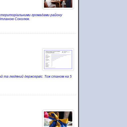
 з територіальними громадами району
вітланою Соколюк.
 та людяний держсервіс. Тож станом на 5