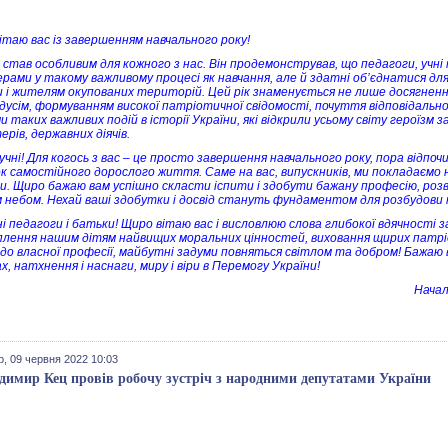
ітаю вас із завершенням навчального року!
к став особливим для кожного з нас. Він продемонстрував, що педагоги, учні
рами у такому важливому процесі як навчання, але й здатні об’єднатися дл
и і жителям окупованих територій. Цей рік знаменується не лише досягненн
едусім, формуванням високої патріотичної свідомості, почуття відповідальн
и таких важливих подій в історії України, які відкрили усьому світу героїзм за
рів, державних діячів.
учні! Для когось з вас – це просто завершення навчального року, пора відпоч
к самостійного дорослого життя. Саме на вас, випускників, ми покладаємо н
и. Щиро бажаю вам успішно скласти іспити і здобути бажану професію, розв
 небом. Нехай ваші здобутки і досвід стануть фундаментом для розбудови на
і педагоги і батьки! Щиро вітаю вас і висловлюю слова глибокої вдячності з
лення нашим дітям найвищих моральних цінностей, виховання щирих патріот
 до власної професії, майбутні задуми повняться світлом та добром! Бажаю 
х, натхнення і наснаги, миру і віри в Перемогу України!
Начал
р, 09 червня 2022 10:03
димир Кец провів робочу зустріч з народними депутатами України