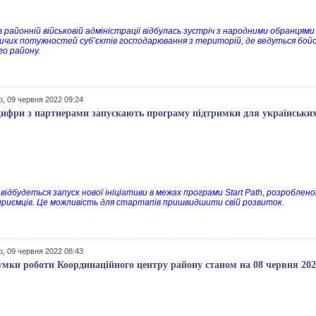
в районній військовій адміністрації відбулась зустріч з народними обранця
ичих потужностей суб’єктів господарювання з територій, де ведуться бойові
го району.
р, 09 червня 2022 09:24
ифри з партнерами запускають програму підтримки для українських
відбудеться запуск нової ініціативи в межах програми Start Path, розроблен
приємців. Це можливість для стартапів пришвидшити свій розвиток.
р, 09 червня 2022 08:43
умки роботи Координаційного центру району станом на 08 червня 202