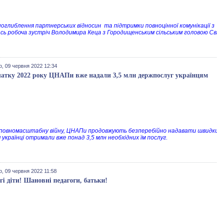
поглиблення партнерських відносин та підтримки повноцінної комунікації
ась робоча зустріч Володимира Кеца з Городищенським сільським головою С
р, 09 червня 2022 12:34
чатку 2022 року ЦНАПи вже надали 3,5 млн держпослуг українцям
повномасштабну війну, ЦНАПи продовжують безперебійно надавати швидкий
 українці отримали вже понад 3,5 млн необхідних їм послуг.
, 09 червня 2022 11:58
гі діти! Шановні педагоги, батьки!