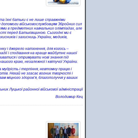
 та їхні батьки є не лише справжніми
я допомоги військовослужбовцям Збройних сил
ями в предметних навчальних олімпіадах, але
ості перед Батьківщиною. Сьогодні ми є
хисників і захисниць України, медиків,
инку і джерело натхнення, для когось –
адії і сподівання на краще майбутнє нашої
иватися і отримувати нові знання під
шого краю, незалежної і квітучої України.
а мудрість і терпіння, невтомну працю і
ів. Нехай не згасає вогник творчості і
вам міцного здоров’я, благополуччя у ваших
ьник Луцької районної військової адміністрації
Володимир Кец