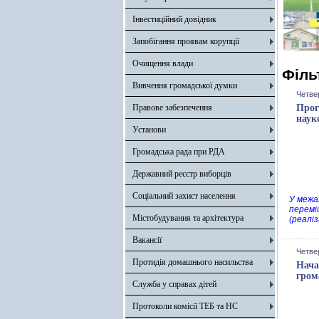
Інвестиційний довідник
Запобігання проявам корупції
Очищення влади
Філь
Вивчення громадської думки
Четве
Правове забезпечення
Прог
наук
Установи
Громадська рада при РДА
Державний реєстр виборців
Соціальний захист населення
У межа
переміщ
Містобудування та архітектура
(реаліз
Вакансії
Четве
Протидія домашнього насильства
Нача
гром
Служба у справах дітей
Протоколи комісії ТЕБ та НС