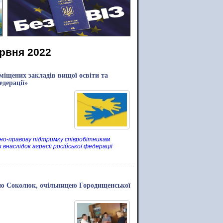
ервня 2022
міщених закладів вищої освіти та
едерації»
йно-правову підтримку співробітникам
внаслідок агресії російської федерації
ою Соколюк, очільницею Городищенської