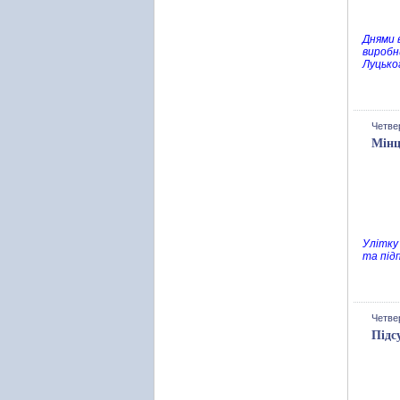
Днями 
виробн
Луцько
Четве
Мінц
Улітку 
та під
Четве
Підс