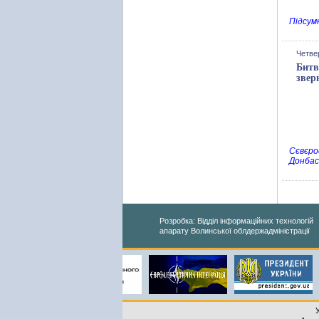
Підсум
Четве
Битв
звер
Сєвєро
Донбас
Розробка: Відділ інформаційних технологій
апарату Волинської облдержадміністрації