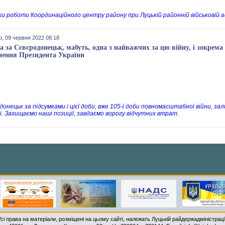
ки роботи Координаційного центру району при Луцькій районній військовій ад
р, 09 червня 2022 08:18
а за Сєвєродонецьк, мабуть, одна з найважчих за цю війну, і зокрем
нення Президента України
донецьк за підсумками і цієї доби, вже 105-ї доби повномасштабної війни,
і. Захищаємо наші позиції, завдаємо ворогу відчутних втрат.
Усі права на матеріали, розміщені на цьому сайті, належать Луцькій райдержадміністрації