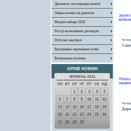
Діяльність спостережної комісії
Оцінка впливу на довкілля
Задля 
відбул
Місцеві вибори 2020
Реєстр колективних договорів
Публічні закупівлі
Четве
З по
Внутрішньо переміщені особи
Ветеранська політика
АРХІВ НОВИН
«
»
ЧЕРВЕНЬ 2022
Попри 
травня
ПН
ВТ
СР
ЧТ
ПТ
СБ
НД
1
2
3
4
5
6
7
8
9
10
11
12
Четвер
13
14
15
16
17
18
19
Доро
20
21
22
23
24
25
26
27
28
29
30