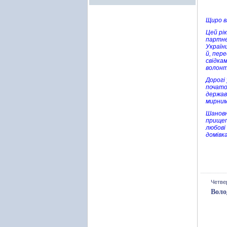
Щиро в
Цей рі
партне
Україн
й, пер
свідкам
волонте
Дорогі 
почато
держав
мирним
Шановн
прищеп
любові
домівка
Четве
Воло