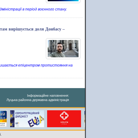
міністрації в період воєнного стану.
а там вирішується доля Донбасу –
 залишається епіцентром протистояння на
Інформаційне наповнення:
Луцька районна державна адміністрація
.