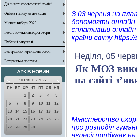
Діяльність спостережної комісії
З 03 червня на пл
Оцінка впливу на довкілля
допомогти онлайн 
Місцеві вибори 2020
сплативши онлайн П
Реєстр колективних договорів
країни світу https:/
Публічні закупівлі
Внутрішньо переміщені особи
Неділя, 05 черв
Ветеранська політика
Як МОЗ вико
АРХІВ НОВИН
на сайті з’яв
«
»
ЧЕРВЕНЬ 2022
ПН
ВТ
СР
ЧТ
ПТ
СБ
НД
1
2
3
4
5
6
7
8
9
10
11
12
13
14
15
16
17
18
19
Міністерство охор
20
21
22
23
24
25
26
про розподіл гуман
27
28
29
30
агресії прибуває н