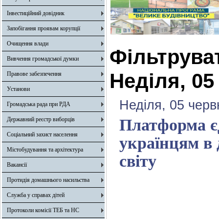
Інвестиційний довідник
Запобігання проявам корупції
Очищення влади
Фільтрува
Вивчення громадської думки
Неділя, 05
Правове забезпечення
Установи
Неділя, 05 черв
Громадська рада при РДА
Державний реєстр виборців
Платформа є
Соціальний захист населення
українцям в 
Містобудування та архітектура
світу
Вакансії
Протидія домашнього насильства
Служба у справах дітей
Протоколи комісії ТЕБ та НС