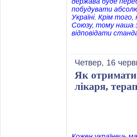
держава буде пере
побудувати абсолю
Україні. Крім того
Союзу, тому наша 
відповідати станд
Четвер, 16 черв
Як отримати 
лікаря, тера
Кожен українець ма