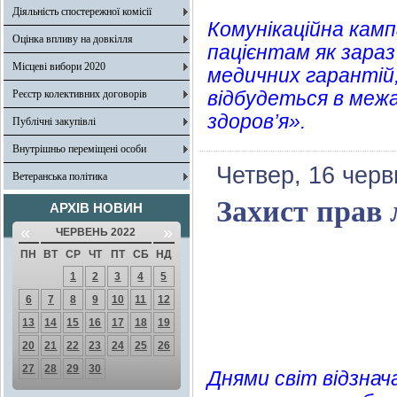
Діяльність спостережної комісії
Комунікаційна камп
Оцінка впливу на довкілля
пацієнтам як зара
Місцеві вибори 2020
медичних гарантій
відбудеться в меж
Реєстр колективних договорів
здоров’я».
Публічні закупівлі
Внутрішньо переміщені особи
Четвер, 16 черв
Ветеранська політика
Захист прав 
АРХІВ НОВИН
«
»
ЧЕРВЕНЬ 2022
ПН
ВТ
СР
ЧТ
ПТ
СБ
НД
1
2
3
4
5
6
7
8
9
10
11
12
13
14
15
16
17
18
19
20
21
22
23
24
25
26
27
28
29
30
Днями світ відзнач