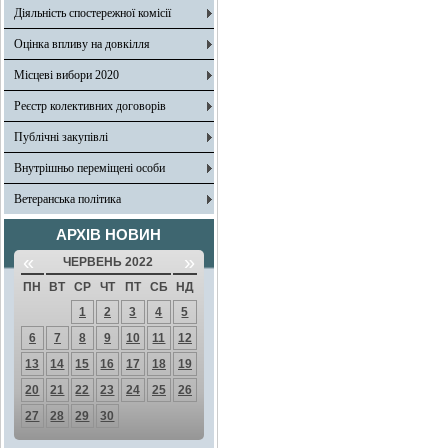
Діяльність спостережної комісії
Оцінка впливу на довкілля
Місцеві вибори 2020
Реєстр колективних договорів
Публічні закупівлі
Внутрішньо переміщені особи
Ветеранська політика
АРХІВ НОВИН
«
»
ЧЕРВЕНЬ 2022
ПН
ВТ
СР
ЧТ
ПТ
СБ
НД
1
2
3
4
5
6
7
8
9
10
11
12
13
14
15
16
17
18
19
20
21
22
23
24
25
26
27
28
29
30