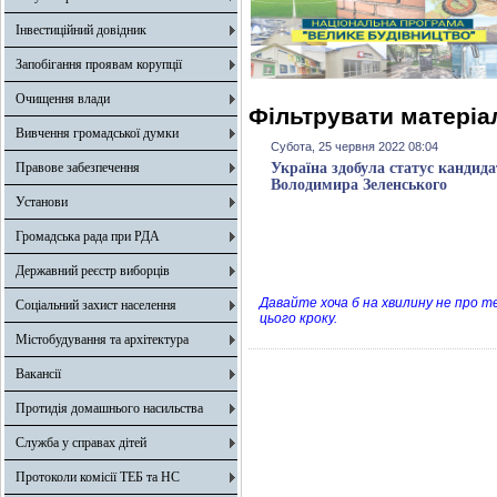
Інвестиційний довідник
Запобігання проявам корупції
Очищення влади
Фільтрувати матеріал
Вивчення громадської думки
Субота, 25 червня 2022 08:04
Правове забезпечення
Україна здобула статус кандида
Володимира Зеленського
Установи
Громадська рада при РДА
Державний реєстр виборців
Давайте хоча б на хвилину не про те
Соціальний захист населення
цього кроку.
Містобудування та архітектура
Вакансії
Протидія домашнього насильства
Служба у справах дітей
Протоколи комісії ТЕБ та НС