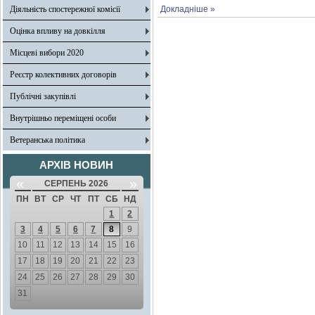
Діяльність спостережної комісії
Докладніше »
Оцінка впливу на довкілля
Місцеві вибори 2020
Реєстр колективних договорів
Публічні закупівлі
Внутрішньо переміщені особи
Ветеранська політика
АРХІВ НОВИН
«
»
СЕРПЕНЬ 2026
ПН
ВТ
СР
ЧТ
ПТ
СБ
НД
1
2
3
4
5
6
7
8
9
10
11
12
13
14
15
16
17
18
19
20
21
22
23
24
25
26
27
28
29
30
31