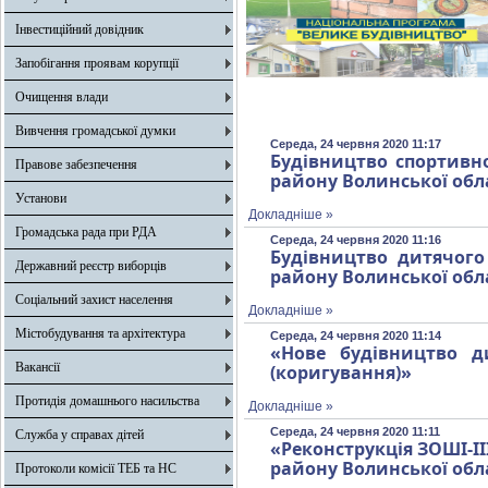
Інвестиційний довідник
Запобігання проявам корупції
Очищення влади
Вивчення громадської думки
Середа, 24 червня 2020 11:17
Будівництво спортивно
Правове забезпечення
району Волинської обл
Установи
Докладніше »
Громадська рада при РДА
Середа, 24 червня 2020 11:16
Будівництво дитячого
Державний реєстр виборців
району Волинської обл
Соціальний захист населення
Докладніше »
Містобудування та архітектура
Середа, 24 червня 2020 11:14
«Нове будівництво д
Вакансії
(коригування)»
Протидія домашнього насильства
Докладніше »
Середа, 24 червня 2020 11:11
Служба у справах дітей
«Реконструкція ЗОШІ-ІІ
району Волинської обл
Протоколи комісії ТЕБ та НС