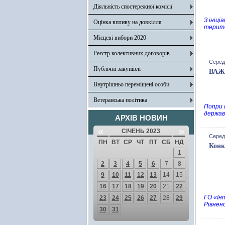
Діяльність спостережної комісії
З ініці
Оцінка впливу на довкілля
терито
Місцеві вибори 2020
Реєстр колективних договорів
Середа
Публічні закупівлі
ВАЖЛ
Внутрішньо переміщені особи
Ветеранська політика
Попри в
держав
АРХІВ НОВИН
«
»
СІЧЕНЬ 2023
Середа
ПН
ВТ
СР
ЧТ
ПТ
СБ
НД
Конк
1
2
3
4
5
6
7
8
9
10
11
12
13
14
15
16
17
18
19
20
21
22
ГО «Ін
23
24
25
26
27
28
29
Рівнен
30
31