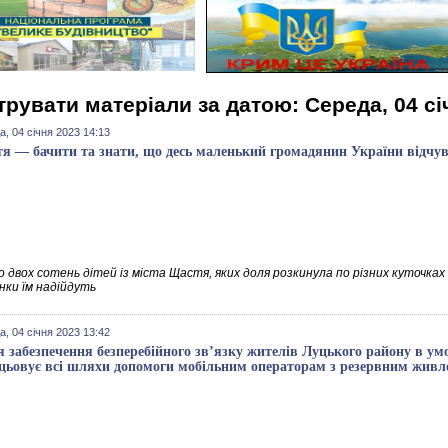
трувати матеріали за датою: Середа, 04 сі
, 04 січня 2023 14:13
я — бачити та знати, що десь маленький громадянин України відчув
 двох сотень дітей із міста Щастя, яких доля розкинула по різних куточках 
нки їм надійдуть
, 04 січня 2023 13:42
я забезпечення безперебійного зв’язку жителів Луцького району в ум
цьовує всі шляхи допомоги мобільним операторам з резервним живл