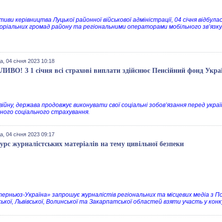
ативи керівництва Луцької районної військової адміністрації, 04 січня відбу
ріальних громад району та регіональними операторами мобільного зв’язку
, 04 січня 2023 10:18
ИВО! З 1 січня всі страхові виплати здійснює Пенсійний фонд Украї
ійну, держава продовжує виконувати свої соціальні зобов’язання перед україн
ного соціального страхування.
, 04 січня 2023 09:17
урс журналістських матеріалів на тему цивільної безпеки
терньюз-Україна» запрошує журналістів регіональних та місцевих медіа з П
ської, Львівської, Волинської та Закарпатської областей взяти участь у конк