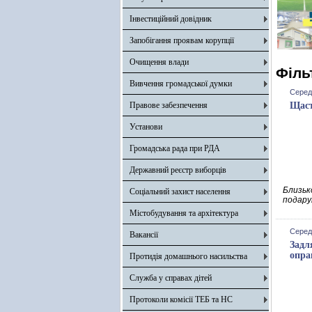
Інвестиційний довідник
Запобігання проявам корупції
Очищення влади
Філь
Вивчення громадської думки
Середа
Правове забезпечення
Щаст
Установи
Громадська рада при РДА
Державний реєстр виборців
Близько
Соціальний захист населення
подару
Містобудування та архітектура
Середа
Вакансії
Задл
опра
Протидія домашнього насильства
Служба у справах дітей
Протоколи комісії ТЕБ та НС