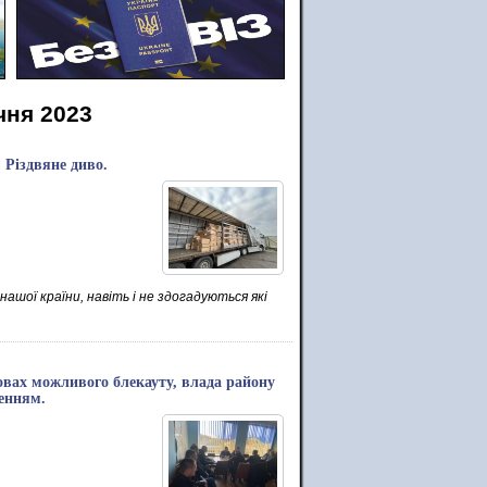
чня 2023
 Різдвяне диво.
нашої країни, навіть і не здогадуються які
овах можливого блекауту, влада району
енням.