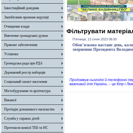
Інвестиційний довідник
Запобігання проявам корупції
Очищення влади
Фільтрувати матеріал
Вивчення громадської думки
П'ятниця, 13 січня 2023 08:00
Правове забезпечення
Обов’язково настане день, коли
звернення Президента Володим
Установи
Громадська рада при РДА
Державний реєстр виборців
Продовжив сьогодні й телефонні пер
Соціальний захист населення
важливий для України, – це Кіпр і Лю
Містобудування та архітектура
Вакансії
Протидія домашнього насильства
Служба у справах дітей
Протоколи комісії ТЕБ та НС