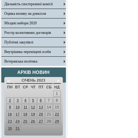
Діяльність спостережної комісії
Оцінка впливу на довкілля
Місцеві вибори 2020
Реєстр колективних договорів
Публічні закупівлі
Внутрішньо переміщені особи
Ветеранська політика
АРХІВ НОВИН
«
»
СІЧЕНЬ 2023
ПН
ВТ
СР
ЧТ
ПТ
СБ
НД
1
2
3
4
5
6
7
8
9
10
11
12
13
14
15
16
17
18
19
20
21
22
23
24
25
26
27
28
29
30
31