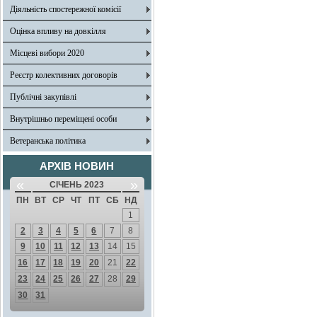
Діяльність спостережної комісії
Оцінка впливу на довкілля
Місцеві вибори 2020
Реєстр колективних договорів
Публічні закупівлі
Внутрішньо переміщені особи
Ветеранська політика
АРХІВ НОВИН
«
»
СІЧЕНЬ 2023
ПН
ВТ
СР
ЧТ
ПТ
СБ
НД
1
2
3
4
5
6
7
8
9
10
11
12
13
14
15
16
17
18
19
20
21
22
23
24
25
26
27
28
29
30
31