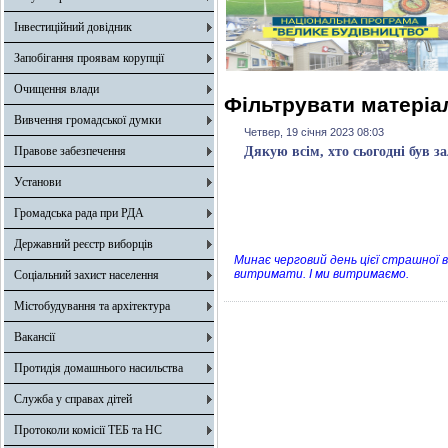
Інвестиційний довідник
Запобігання проявам корупції
Очищення влади
Фільтрувати матеріал
Вивчення громадської думки
Четвер, 19 січня 2023 08:03
Правове забезпечення
Дякую всім, хто сьогодні був з
Установи
Громадська рада при РДА
Державний реєстр виборців
Минає черговий день цієї страшної в
витримати. І ми витримаємо.
Соціальний захист населення
Містобудування та архітектура
Вакансії
Протидія домашнього насильства
Служба у справах дітей
Протоколи комісії ТЕБ та НС