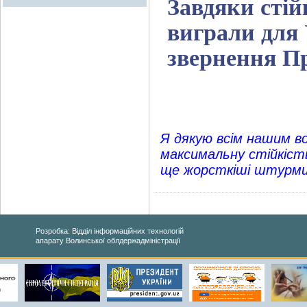
Завдяки стій
виграли для 
звернення П
Я дякую всім нашим в
максимальну стійкість
ще жорсткіші штурми
Розробка: Відділ інформаційних технологій
апарату Волинської облдержадміністрації