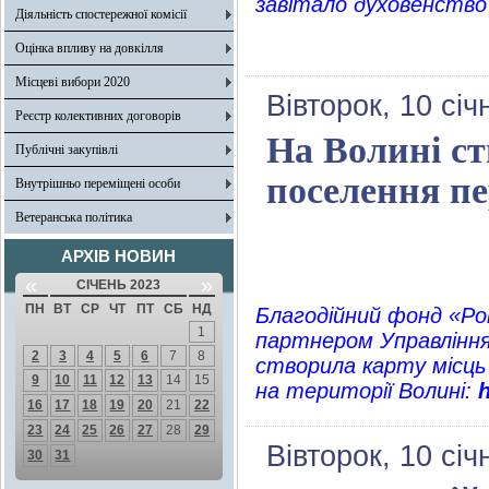
завітало духовенство 
Діяльність спостережної комісії
Оцінка впливу на довкілля
Місцеві вибори 2020
Вівторок, 10 січ
Реєстр колективних договорів
На Волині ст
Публічні закупівлі
поселення пе
Внутрішньо переміщені особи
Ветеранська політика
АРХІВ НОВИН
«
»
СІЧЕНЬ 2023
ПН
ВТ
СР
ЧТ
ПТ
СБ
НД
Благодійний фонд «Рок
1
партнером Управління
2
3
4
5
6
7
8
створила карту місць
9
10
11
12
13
14
15
на території Волині:
h
16
17
18
19
20
21
22
23
24
25
26
27
28
29
Вівторок, 10 січ
30
31