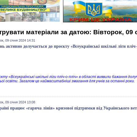
трувати матеріали за датою: Вівторок, 09 
ок, 09 січня 2024 14:31
нь активно долучається до проєкту «Всеукраїнські шкільні ліги пліч-
єкту «Всеукраїнські шкільні ліги пліч-о-пліч» в області виявили бажання дол
ьої освіти. Загалом це наймасштабніші змагання для учнів за останні роки.
ок, 09 січня 2024 13:08
раїні працює «гаряча лінія» кризової підтримки від Українського ве