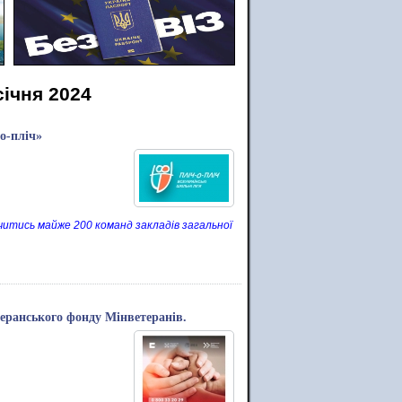
січня 2024
о-пліч»
учитись майже 200 команд закладів загальної
теранського фонду Мінветеранів.