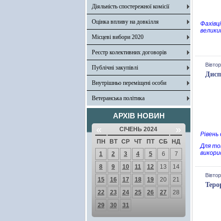
Діяльність спостережної комісії
Оцінка впливу на довкілля
Фахівці
велики
Місцеві вибори 2020
Реєстр колективних договорів
Вівтор
Публічні закупівлі
Дисп
Внутрішньо переміщені особи
Ветеранська політика
АРХІВ НОВИН
«
»
СІЧЕНЬ 2024
Рівень
ПН
ВТ
СР
ЧТ
ПТ
СБ
НД
Для то
викори
1
2
3
4
5
6
7
8
9
10
11
12
13
14
Вівтор
15
16
17
18
19
20
21
Теро
22
23
24
25
26
27
28
29
30
31