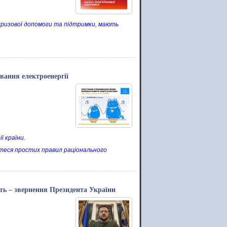
 з кризової допомоги та підтримки, мають
вання електроенергії
ї країни.
теся простих правил раціонального
ить – звернення Президента України