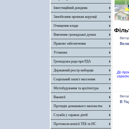
Інвестиційний довідник
Запобігання проявам корупції
Очищення влади
Філь
Вивчення громадської думки
Вівтор
Правове забезпечення
Воли
Установи
Громадська рада при РДА
Державний реєстр виборців
До про
середн
Соціальний захист населення
Містобудування та архітектура
Вівтор
Вакансії
В Ук
Протидія домашнього насильства
Служба у справах дітей
Протоколи комісії ТЕБ та НС