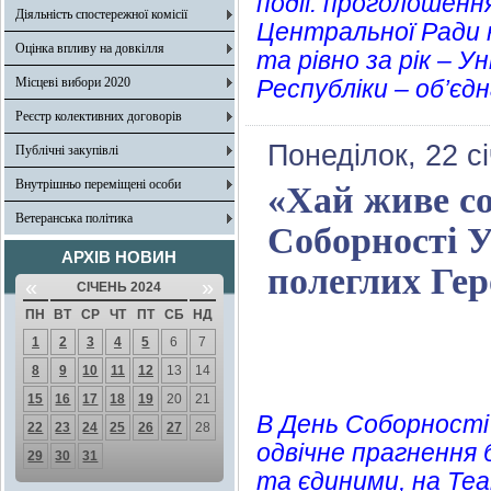
події: проголошенн
Діяльність спостережної комісії
Центральної Ради н
Оцінка впливу на довкілля
та рівно за рік – У
Місцеві вибори 2020
Республіки – об’єд
Реєстр колективних договорів
Понеділок, 22 с
Публічні закупівлі
Внутрішньо переміщені особи
«Хай живе со
Ветеранська політика
Соборності 
АРХІВ НОВИН
полеглих Гер
«
»
СІЧЕНЬ 2024
ПН
ВТ
СР
ЧТ
ПТ
СБ
НД
1
2
3
4
5
6
7
8
9
10
11
12
13
14
15
16
17
18
19
20
21
В День Соборності 
22
23
24
25
26
27
28
одвічне прагнення 
29
30
31
та єдиними, на Теа