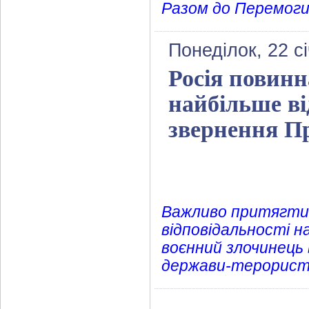
Разом до Перемоги
Понеділок, 22 с
Росія повинн
найбільше від
звернення П
Важливо притягти Р
відповідальності на
воєнний злочинець в
держави-терориста