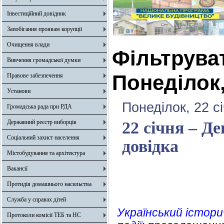
Інвестиційний довідник
Запобігання проявам корупції
Очищення влади
Фільтрува
Вивчення громадської думки
Понеділок,
Правове забезпечення
Установи
Понеділок, 22 с
Громадська рада при РДА
Державний реєстр виборців
22 січня – Д
Соціальний захист населення
довідка
Містобудування та архітектура
Вакансії
Протидія домашнього насильства
Служба у справах дітей
Український істори
Протоколи комісії ТЕБ та НС