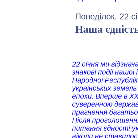
Понеділок, 22 с
Наша єдність
22 січня ми відзна
знакові події нашої
Народної Республік
українських земель
епохи. Вперше в X
суверенною держав
прагнення багатьох
Після проголошення
питання єдності укр
ніколи не ставилося