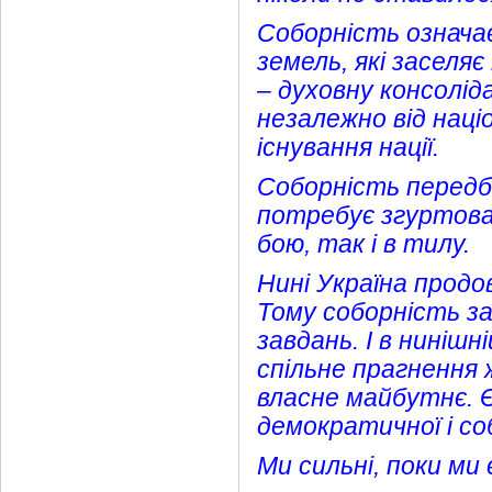
Соборність означає
земель, які заселяє
– духовну консолід
незалежно від наці
існування нації.
Соборність передба
потребує згуртован
бою, так і в тилу.
Нині Україна продо
Тому соборність з
завдань. І в ниніш
спільне прагнення ж
власне майбутнє. Є
демократичної і со
Ми сильні, поки ми 