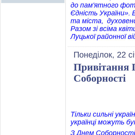
до пам'ятного фото
Єдність України». 
та міста, духовенс
Разом зі всіма кві
Луцької районної ві
Понеділок, 22 с
Привітання 
Соборності
Тільки сильні укра
українці можуть бут
З Днем Соборност