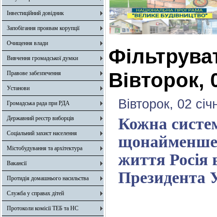
Інвестиційний довідник
Запобігання проявам корупції
Очищення влади
Фільтрува
Вивчення громадської думки
Вівторок, 
Правове забезпечення
Установи
Вівторок, 02 січ
Громадська рада при РДА
Державний реєстр виборців
Кожна систе
Соціальний захист населення
щонайменше с
Містобудування та архітектура
життя Росія 
Вакансії
Президента 
Протидія домашнього насильства
Служба у справах дітей
Протоколи комісії ТЕБ та НС