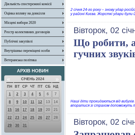
Діяльність спостережної комісії
2 січня 24-го року – знову удар рос
Оцінка впливу на довкілля
у районі Києва. Жорсткі удари були й
Місцеві вибори 2020
Вівторок, 02 січ
Реєстр колективних договорів
Що робити, а
Публічні закупівлі
гучних звукі
Внутрішньо переміщені особи
Ветеранська політика
АРХІВ НОВИН
«
»
СІЧЕНЬ 2024
ПН
ВТ
СР
ЧТ
ПТ
СБ
НД
1
2
3
4
5
6
7
Наші діти прокидаються від вибухів
8
9
10
11
12
13
14
впоратися зі страхом допоможуть по
15
16
17
18
19
20
21
22
23
24
25
26
27
28
Вівторок, 02 січ
29
30
31
Запрацював 