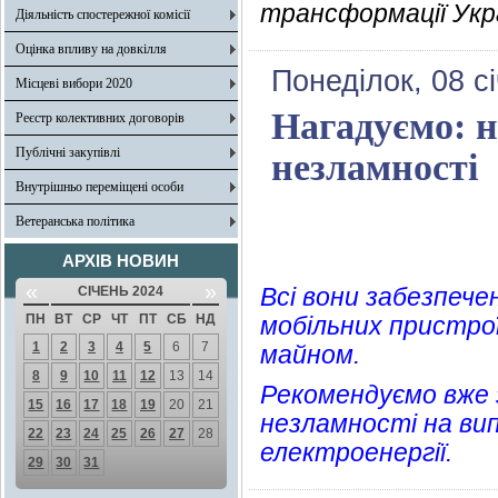
трансформації Укр
Діяльність спостережної комісії
Оцінка впливу на довкілля
Понеділок, 08 с
Місцеві вибори 2020
Нагадуємо: н
Реєстр колективних договорів
Публічні закупівлі
незламності
Внутрішньо переміщені особи
Ветеранська політика
АРХІВ НОВИН
«
»
Всі вони забезпечен
СІЧЕНЬ 2024
ПН
ВТ
СР
ЧТ
ПТ
СБ
НД
мобільних пристро
1
2
3
4
5
6
7
майном.
8
9
10
11
12
13
14
Рекомендуємо вже 
15
16
17
18
19
20
21
незламності на вип
22
23
24
25
26
27
28
електроенергії.
29
30
31