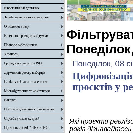
Інвестиційний довідник
Запобігання проявам корупції
Очищення влади
Фільтрува
Вивчення громадської думки
Понеділок,
Правове забезпечення
Установи
Понеділок, 08 с
Громадська рада при РДА
Державний реєстр виборців
Цифровізація
Соціальний захист населення
проєктів у р
Містобудування та архітектура
Вакансії
Протидія домашнього насильства
Служба у справах дітей
Які проєкти реаліз
років дізнавайтес
Протоколи комісії ТЕБ та НС