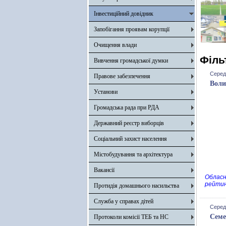
Інвестиційний довідник
Запобігання проявам корупції
Очищення влади
Філь
Вивчення громадської думки
Серед
Правове забезпечення
Воли
Установи
Громадська рада при РДА
Державний реєстр виборців
Соціальний захист населення
Містобудування та архітектура
Вакансії
Обласн
рейтин
Протидія домашнього насильства
Служба у справах дітей
Серед
Семе
Протоколи комісії ТЕБ та НС