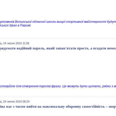
ортсменів Волинської обласної школи вищої спортивної майстерності будут
ських Іграх в Парижі.
а, 24 липня 2024 11:06
ридумати надійний пароль, який запам'ятати просто, а вгадати нем
стовуйте для створення паролів фрази. Це можуть бути цитати, рядки з вірш
а, 24 липня 2024 08:24
їна має з часом вийти на максимальну оборонну самостійність – зве