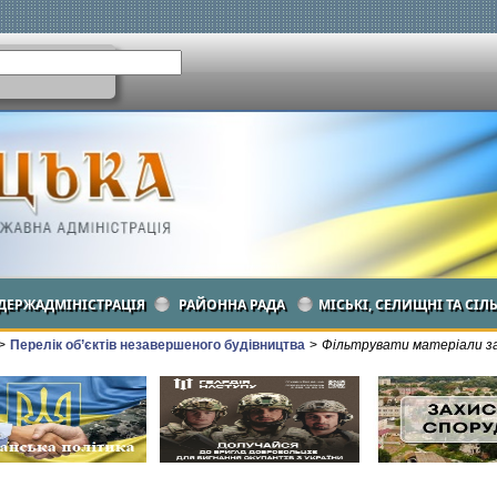
ДЕРЖАДМІНІСТРАЦІЯ
РАЙОННА РАДА
МІСЬКІ, СЕЛИЩНІ ТА СІЛ
>
Перелік об’єктів незавершеного будівництва
>
Фільтрувати матеріали за