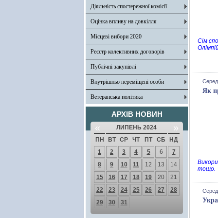
Діяльність спостережної комісії
Оцінка впливу на довкілля
Місцеві вибори 2020
Сім сп
Олімпій
Реєстр колективних договорів
Публічні закупівлі
Внутрішньо переміщені особи
Серед
Як п
Ветеранська політика
АРХІВ НОВИН
«
»
ЛИПЕНЬ 2024
ПН
ВТ
СР
ЧТ
ПТ
СБ
НД
1
2
3
4
5
6
7
Викори
8
9
10
11
12
13
14
тощо.
15
16
17
18
19
20
21
22
23
24
25
26
27
28
Серед
Укра
29
30
31