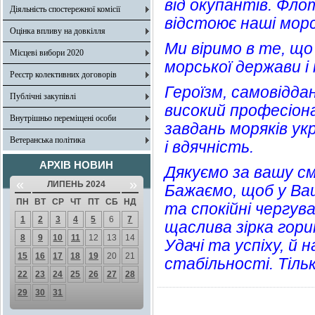
від окупантів. Фло
Діяльність спостережної комісії
відстоює наші морс
Оцінка впливу на довкілля
Ми віримо в те, щ
Місцеві вибори 2020
морської держави і
Реєстр колективних договорів
Героїзм, самовіддан
Публічні закупівлі
високий професіона
Внутрішньо переміщені особи
завдань моряків ук
Ветеранська політика
і вдячність.
АРХІВ НОВИН
Дякуємо за вашу смі
«
»
ЛИПЕНЬ 2024
Бажаємо, щоб у Ва
ПН
ВТ
СР
ЧТ
ПТ
СБ
НД
та спокійні чергув
1
2
3
4
5
6
7
щаслива зірка гори
8
9
10
11
12
13
14
Удачі та успіху, й
15
16
17
18
19
20
21
стабільності. Тіль
22
23
24
25
26
27
28
29
30
31