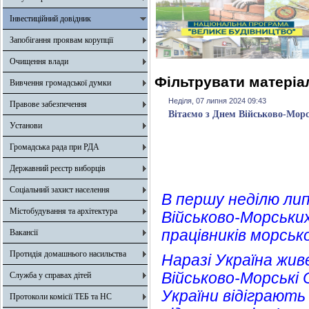
Інвестиційний довідник
Запобігання проявам корупції
Очищення влади
Фільтрувати матеріал
Вивчення громадської думки
Неділя, 07 липня 2024 09:43
Правове забезпечення
Вітаємо з Днем Військово-Морс
Установи
Громадська рада при РДА
Державний реєстр виборців
Соціальний захист населення
В першу неділю лип
Містобудування та архітектура
Військово-Морськи
працівників морськ
Вакансії
Протидія домашнього насильства
Наразі Україна жив
Військово-Морські 
Служба у справах дітей
України відіграють
Протоколи комісії ТЕБ та НС