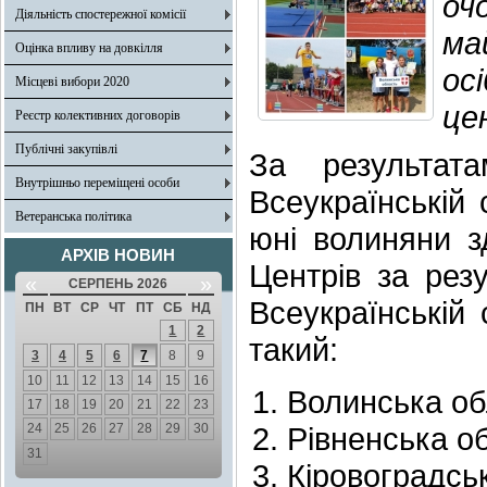
оч
Діяльність спостережної комісії
ма
Оцінка впливу на довкілля
ос
Місцеві вибори 2020
це
Реєстр колективних договорів
Публічні закупівлі
За результат
Внутрішньо переміщені особи
Всеукраїнській 
Ветеранська політика
юні волиняни з
АРХІВ НОВИН
Центрів за резу
«
»
СЕРПЕНЬ 2026
Всеукраїнській 
ПН
ВТ
СР
ЧТ
ПТ
СБ
НД
1
2
такий:
3
4
5
6
7
8
9
10
11
12
13
14
15
16
Волинська об
17
18
19
20
21
22
23
24
25
26
27
28
29
30
Рівненська о
31
Кіровоградсь