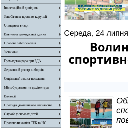
Інвестиційний довідник
Запобігання проявам корупції
Очищення влади
Середа, 24 липня
Вивчення громадської думки
Волин
Правове забезпечення
Установи
спортивн
Громадська рада при РДА
Державний реєстр виборців
Соціальний захист населення
Містобудування та архітектура
Вакансії
Об
Протидія домашнього насильства
сп
Служба у справах дітей
по
Протоколи комісії ТЕБ та НС