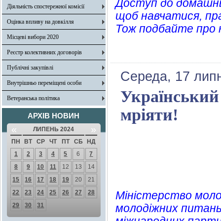
Доступ до домашнь
Діяльність спостережної комісії
щоб навчатися, пр
Оцінка впливу на довкілля
Тож подбайте про н
Місцеві вибори 2020
Реєстр колективних договорів
Публічні закупівлі
Середа, 17 лип
Внутрішньо переміщені особи
Український
Ветеранська політика
мріяти!
АРХІВ НОВИН
«
»
ЛИПЕНЬ 2024
ПН
ВТ
СР
ЧТ
ПТ
СБ
НД
1
2
3
4
5
6
7
8
9
10
11
12
13
14
15
16
17
18
19
20
21
22
23
24
25
26
27
28
Міністерство молод
29
30
31
молодіжних питань