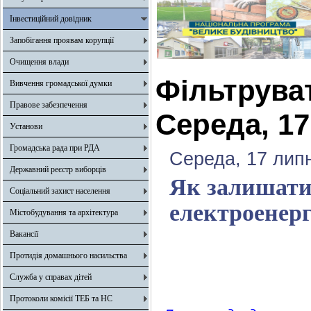
Інвестиційний довідник
Запобігання проявам корупції
Очищення влади
Фільтрува
Вивчення громадської думки
Правове забезпечення
Середа, 17
Установи
Громадська рада при РДА
Середа, 17 лип
Державний реєстр виборців
Як залишатис
Соціальний захист населення
електроенерг
Містобудування та архітектура
Вакансії
Протидія домашнього насильства
Служба у справах дітей
Протоколи комісії ТЕБ та НС