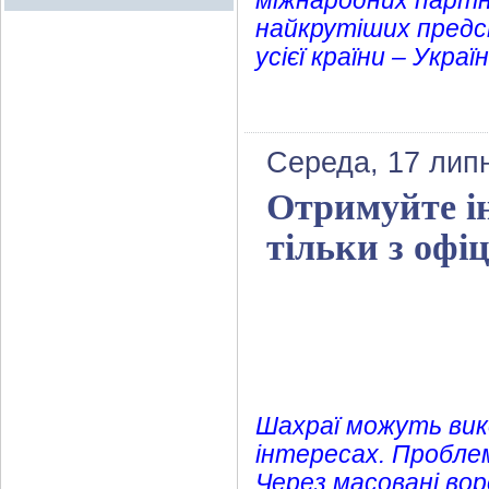
міжнародних партн
найкрутіших предс
усієї країни – Укра
Середа, 17 лип
Отримуйте і
тільки з офі
Шахраї можуть вико
інтересах. Проблем
Через масовані вор