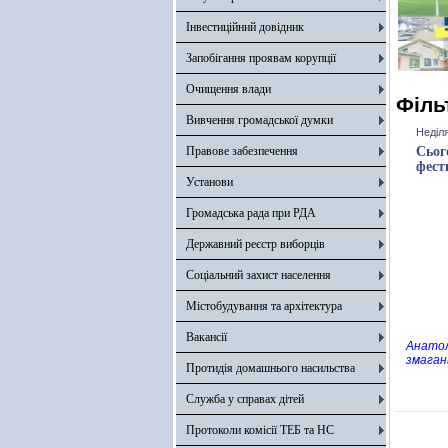
Інвестиційний довідник
Запобігання проявам корупції
Очищення влади
Філь
Вивчення громадської думки
Неділя
Правове забезпечення
Сьог
фест
Установи
Громадська рада при РДА
Державний реєстр виборців
Соціальний захист населення
Містобудування та архітектура
Вакансії
Анатол
змаган
Протидія домашнього насильства
Служба у справах дітей
Протоколи комісії ТЕБ та НС