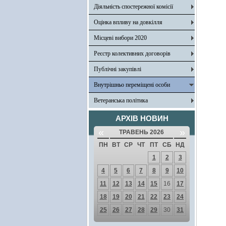
Діяльність спостережної комісії
Оцінка впливу на довкілля
Місцеві вибори 2020
Реєстр колективних договорів
Публічні закупівлі
Внутрішньо переміщені особи
Ветеранська політика
АРХІВ НОВИН
«
»
ТРАВЕНЬ 2026
ПН
ВТ
СР
ЧТ
ПТ
СБ
НД
1
2
3
4
5
6
7
8
9
10
11
12
13
14
15
16
17
18
19
20
21
22
23
24
25
26
27
28
29
30
31