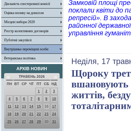
Замковій площі пре
Діяльність спостережної комісії
поклали квіти до 
Оцінка впливу на довкілля
репресій». В заход
Місцеві вибори 2020
районної державної
Реєстр колективних договорів
управління гуманіт
Публічні закупівлі
Внутрішньо переміщені особи
Ветеранська політика
Неділя, 17 трав
АРХІВ НОВИН
Щороку треть
«
»
ТРАВЕНЬ 2026
вшановують 
ПН
ВТ
СР
ЧТ
ПТ
СБ
НД
1
2
3
життів, без
4
5
6
7
8
9
10
тоталітарни
11
12
13
14
15
16
17
18
19
20
21
22
23
24
25
26
27
28
29
30
31