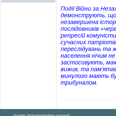
Події Війни за Нез
демонструють, що 
незавершена істор
послідовників «че
репресій комуніст
сучасних патріотів
переслідувань та 
населення нічим не
застосовують, маю
вижив, та пам’ятає
минулого мають бут
трибуналом.
Розробка: Відділ інформаційних технологій