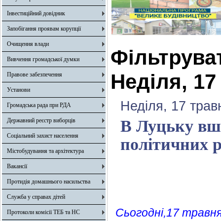
Інвестиційний довідник
Запобігання проявам корупції
Очищення влади
Фільтрува
Вивчення громадської думки
Неділя, 17
Правове забезпечення
Установи
Неділя, 17 трав
Громадська рада при РДА
Державний реєстр виборців
В Луцьку вш
Соціальний захист населення
політичних р
Містобудування та архітектура
Вакансії
Протидія домашнього насильства
Служба у справах дітей
Сьогодні,17 травня
Протоколи комісії ТЕБ та НС