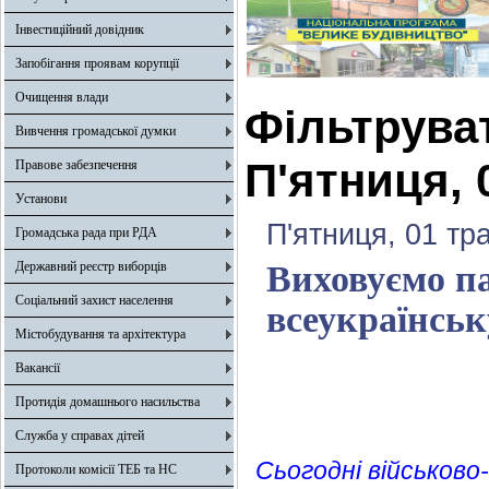
Інвестиційний довідник
Запобігання проявам корупції
Очищення влади
Фільтрува
Вивчення громадської думки
П'ятниця, 
Правове забезпечення
Установи
П'ятниця, 01 тр
Громадська рада при РДА
Державний реєстр виборців
Виховуємо па
Соціальний захист населення
всеукраїнськ
Містобудування та архітектура
Вакансії
Протидія домашнього насильства
Служба у справах дітей
Сьогодні військов
Протоколи комісії ТЕБ та НС