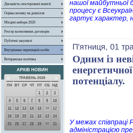
нашої майбутньої б
Діяльність спостережної комісії
процесу є Всеукраї
Оцінка впливу на довкілля
гартує характер, н
Місцеві вибори 2020
Реєстр колективних договорів
Публічні закупівлі
П'ятниця, 01 тр
Внутрішньо переміщені особи
Одним із нев
Ветеранська політика
енергетичної
АРХІВ НОВИН
«
»
потенціалу.
ТРАВЕНЬ 2026
ПН
ВТ
СР
ЧТ
ПТ
СБ
НД
1
2
3
4
5
6
7
8
9
10
11
12
13
14
15
16
17
18
19
20
21
22
23
24
У межах співпраці 
25
26
27
28
29
30
31
адміністрацією пр