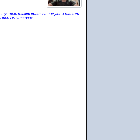
 наступного тижня працюватимуть з нашими
ічних безпекових.