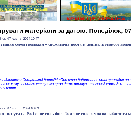
трувати матеріали за датою: Понеділок, 0
лок, 07 жовтня 2024 10:47
ування серед громадян – споживачів послуги централізованого водо
х підготовки Спеціальної доповіді «Про стан додержання прав громадян на ч
ого режиму воєнного стану» ми проводимо опитування серед громадян — сп
стачання.
лок, 07 жовтня 2024 08:09
мо тиснути на Росію ще сильніше, бо лише силою можна наблизити м