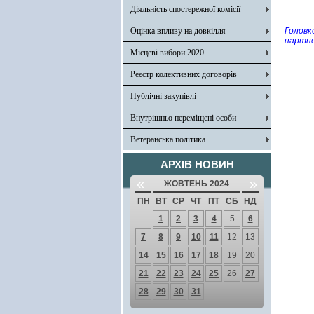
Діяльність спостережної комісії
Оцінка впливу на довкілля
Головк
партне
Місцеві вибори 2020
Реєстр колективних договорів
Публічні закупівлі
Внутрішньо переміщені особи
Ветеранська політика
АРХІВ НОВИН
«
»
ЖОВТЕНЬ 2024
ПН
ВТ
СР
ЧТ
ПТ
СБ
НД
1
2
3
4
5
6
7
8
9
10
11
12
13
14
15
16
17
18
19
20
21
22
23
24
25
26
27
28
29
30
31