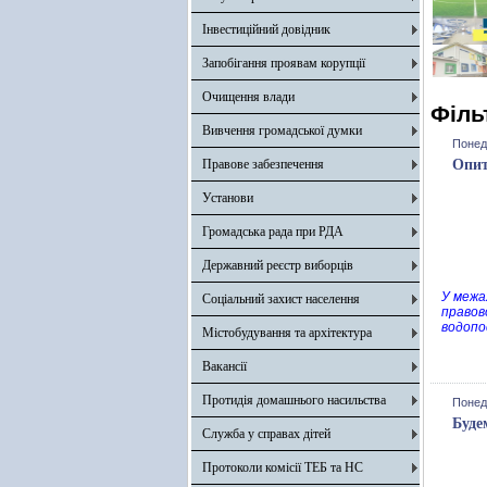
Інвестиційний довідник
Запобігання проявам корупції
Очищення влади
Філь
Вивчення громадської думки
Понеді
Правове забезпечення
Опит
Установи
Громадська рада при РДА
Державний реєстр виборців
У межа
Соціальний захист населення
правов
водопо
Містобудування та архітектура
Вакансії
Протидія домашнього насильства
Понеді
Буде
Служба у справах дітей
Протоколи комісії ТЕБ та НС