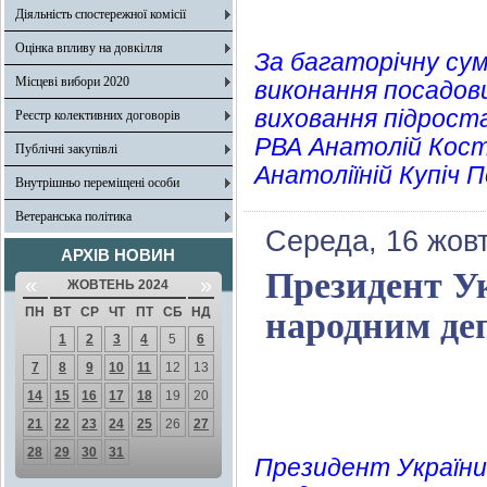
Діяльність спостережної комісії
Оцінка впливу на довкілля
За багаторічну сум
Місцеві вибори 2020
виконання посадових
виховання підроста
Реєстр колективних договорів
РВА Анатолій Кости
Публічні закупівлі
Анатоліїній Купіч 
Внутрішньо переміщені особи
Ветеранська політика
Середа, 16 жов
АРХІВ НОВИН
Президент У
«
»
ЖОВТЕНЬ 2024
ПН
ВТ
СР
ЧТ
ПТ
СБ
НД
народним деп
1
2
3
4
5
6
7
8
9
10
11
12
13
14
15
16
17
18
19
20
21
22
23
24
25
26
27
28
29
30
31
Президент України