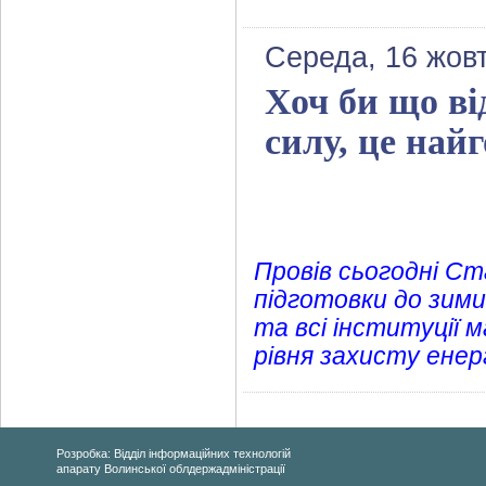
Середа, 16 жов
Хоч би що ві
силу, це най
Провів сьогодні Ст
підготовки до зим
та всі інституції 
рівня захисту ене
Розробка: Відділ інформаційних технологій
апарату Волинської облдержадміністрації