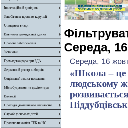
Інвестиційний довідник
Запобігання проявам корупції
Очищення влади
Фільтрува
Вивчення громадської думки
Середа, 16
Правове забезпечення
Установи
Середа, 16 жов
Громадська рада при РДА
Державний реєстр виборців
«Школа – це
Соціальний захист населення
людському жи
Містобудування та архітектура
розвивається
Вакансії
Піддубцівськ
Протидія домашнього насильства
Служба у справах дітей
Протоколи комісії ТЕБ та НС