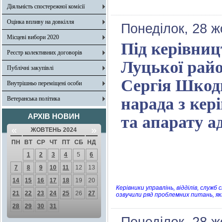
Діяльність спостережної комісії
Оцінка впливу на довкілля
Понеділок, 28 ж
Місцеві вибори 2020
Під керівниц
Реєстр колективних договорів
Луцької райо
Публічні закупівлі
Сергія Шкоди
Внутрішньо переміщені особи
нарада з кер
Ветеранська політика
АРХІВ НОВИН
та апарату ад
«
»
ЖОВТЕНЬ 2024
ПН
ВТ
СР
ЧТ
ПТ
СБ
НД
1
2
3
4
5
6
7
8
9
10
11
12
13
14
15
16
17
18
19
20
Керівники управлінь, відділів, служ
21
22
23
24
25
26
27
озвучили ряд проблемних питань, як
28
29
30
31