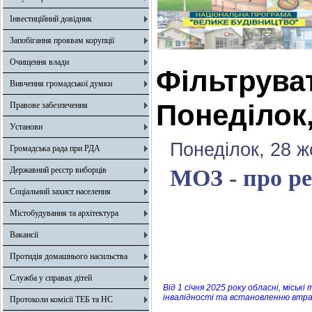
Інвестиційний довідник
Запобігання проявам корупції
Очищення влади
Фільтрува
Вивчення громадської думки
Понеділок,
Правове забезпечення
Установи
Понеділок, 28 ж
Громадська рада при РДА
Державний реєстр виборців
МОЗ - про 
Соціальний захист населення
Містобудування та архітектура
Вакансії
Протидія домашнього насильства
Служба у справах дітей
Від 1 січня 2025 року обласні, міськ
інвалідності та встановленню втра
Протоколи комісії ТЕБ та НС