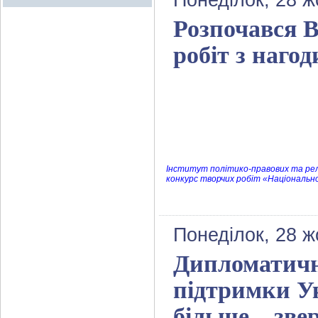
Понеділок, 28 ж
Розпочався 
робіт з наго
Інститут політико-правових та релі
конкурс творчих робіт «Національн
Понеділок, 28 ж
Дипломатични
підтримки У
більше – зве