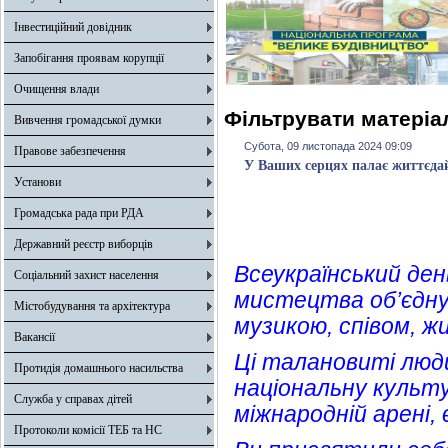
Інвестиційний довідник
Запобігання проявам корупції
Очищення влади
Фільтрувати матеріал
Вивчення громадської думки
Субота, 09 листопада 2024 09:09
Правове забезпечення
У Ваших серцях палає життєда
Установи
Громадська рада при РДА
Державний реєстр виборців
Всеукраїнський ден
Соціальний захист населення
мистецтва об’єднує
Містобудування та архітектура
музикою, співом, 
Вакансії
Ці талановиті люд
Протидія домашнього насильства
національну культу
Служба у справах дітей
міжнародній арені,
Протоколи комісії ТЕБ та НС