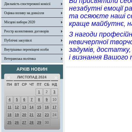
Ви присвятили себ
Діяльність спостережної комісії
незабутні емоції р
Оцінка впливу на довкілля
та осяюєте наші се
краще майбутнє, н
Місцеві вибори 2020
Реєстр колективних договорів
З нагоди професійн
невичерпної творчої
Публічні закупівлі
задумів, достатку,
Внутрішньо переміщені особи
і визнання Вашого
Ветеранська політика
АРХІВ НОВИН
«
»
ЛИСТОПАД 2024
ПН
ВТ
СР
ЧТ
ПТ
СБ
НД
1
2
3
4
5
6
7
8
9
10
11
12
13
14
15
16
17
18
19
20
21
22
23
24
25
26
27
28
29
30