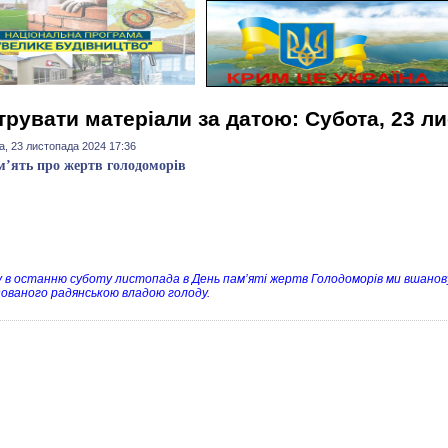
трувати матеріали за датою: Субота, 23 л
а, 23 листопада 2024 17:36
м’ять про жертв голодоморів
 в останню суботу листопада в День пам’яті жертв Голодоморів ми вшановує
зованого радянською владою голоду.