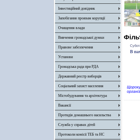
Інвестиційний довідник
Запобігання проявам корупції
Очищення влади
Філь
Вивчення громадської думки
Субот
Правове забезпечення
В па
Установи
Громадська рада при РДА
Державний реєстр виборців
Соціальний захист населення
Щороку
органі
Містобудування та архітектура
Вакансії
Протидія домашнього насильства
Служба у справах дітей
Протоколи комісії ТЕБ та НС