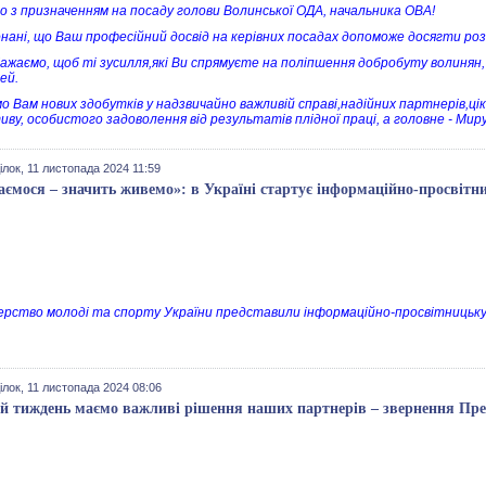
о з призначенням на посаду голови Волинської ОДА, начальника ОВА!
нані, що Ваш професійний досвід на керівних посадах допоможе досягти розв
ажаємо, щоб ті зусилля,які Ви спрямуєте на поліпшення добробуту волинян
ей.
о Вам нових здобутків у надзвичайно важливій справі,надійних партнерів,цік
иву, особистого задоволення від результатів плідної праці, а головне - Ми
лок, 11 листопада 2024 11:59
аємося – значить живемо»: в Україні стартує інформаційно-просвітн
ерство молоді та спорту України представили інформаційно-просвітницьку
лок, 11 листопада 2024 08:06
ей тиждень маємо важливі рішення наших партнерів – звернення Пре