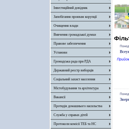
Інвестиційний довідник
Запобігання проявам корупції
Очищення влади
Вивчення громадської думки
Філь
Правове забезпечення
Понеді
Всеу
Установи
Прийом
Громадська рада при РДА
Державний реєстр виборців
Соціальний захист населення
Містобудування та архітектура
Понеді
Вакансії
Звер
Протидія домашнього насильства
Служба у справах дітей
Протоколи комісії ТЕБ та НС