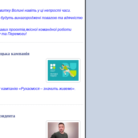
итку Волині навіть у ці непрості часи.
, будуть винагороджені повагою та вдячністю
авих проєктів,якісної командної роботи
ру та Перемоги!
ицька кампанія
 кампанію «Рухаємося – значить живемо».
зидента