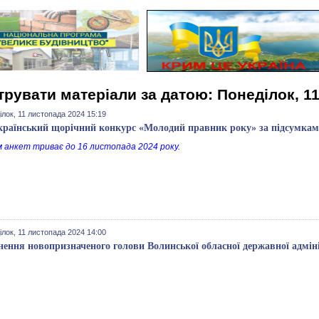
трувати матеріали за датою: Понеділок, 1
лок, 11 листопада 2024 15:19
країнський щорічний конкурс «Молодий правник року» за підсумкам
 анкет триває до 16 листопада 2024 року.
лок, 11 листопада 2024 14:00
нення новопризначеного голови Волинської обласної державної адміні