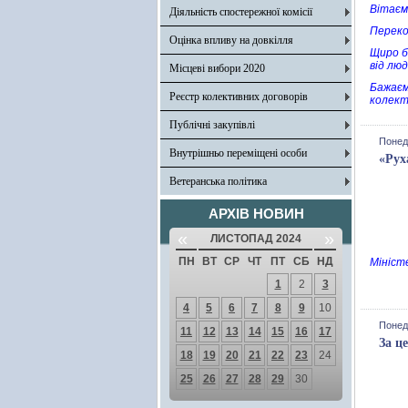
Вітаєм
Діяльність спостережної комісії
Переко
Оцінка впливу на довкілля
Щиро б
від люд
Місцеві вибори 2020
Бажаєм
Реєстр колективних договорів
колект
Публічні закупівлі
Понеді
Внутрішньо переміщені особи
«Рух
Ветеранська політика
АРХІВ НОВИН
«
»
ЛИСТОПАД 2024
ПН
ВТ
СР
ЧТ
ПТ
СБ
НД
Мініст
1
2
3
4
5
6
7
8
9
10
Понеді
11
12
13
14
15
16
17
За ц
18
19
20
21
22
23
24
25
26
27
28
29
30