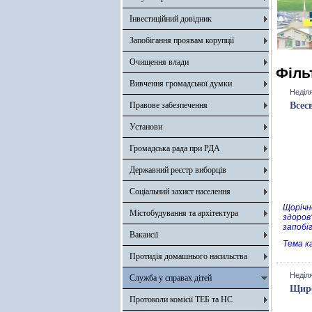
Інвестиційний довідник
Запобігання проявам корупції
Очищення влади
Філь
Вивчення громадської думки
Неділя
Правове забезпечення
Всес
Установи
Громадська рада при РДА
Державний реєстр виборців
Соціальний захист населення
Щорічн
Містобудування та архітектура
здоров
запобі
Вакансії
Тема к
Протидія домашнього насильства
Неділя
Служба у справах дітей
Щиро
Протоколи комісії ТЕБ та НС