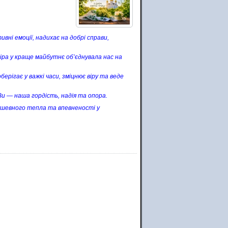
вні емоції, надихає на добрі справи,
віра у краще майбутнє об’єднувала нас на
берігає у важкі часи, зміцнює віру та веде
Ви — наша гордість, надія та опора.
душевного тепла та впевненості у