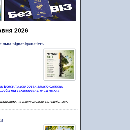
авня 2026
пільна відповідальність
ий Всесвітньою організацією охорони
иробів та захворювань, яким можна
котиновою та тютюновою залежністю».
і!