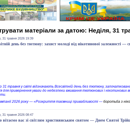
трувати матеріали за датою: Неділя, 31 тр
, 31 травня 2026 19:39
вітній день без тютюну: захист молоді від нікотинової залежності — с
о 31 травня у світі відзначають Всесвітній день без тютюну, започаткован
’я для привернення уваги до небезпеки вживання тютюнових і нікотинових в
гти.
ампанії 2026 року — «Розкриття таємниці привабливості —
боротьба з ні
, 31 травня 2026 08:47
 вітаємо вас зі світлим християнським святом — Днем Святої Трійц