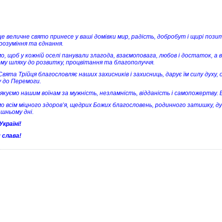
е величне свято принесе у ваші домівки мир, радість, добробут і щирі позити
розуміння та єднання.
о, щоб у кожній оселі панували злагода, взаємоповага, любов і достаток, а 
ому шляху до розвитку, процвітання та благополуччя.
вята Трійця благословляє наших захисників і захисниць, дарує їм силу духу, о
у до Перемоги.
якуємо нашим воїнам за мужність, незламність, відданість і самопожертву. 
о всім міцного здоров’я, щедрих Божих благословень, родинного затишку, 
шньому дні.
Україні!
 слава!