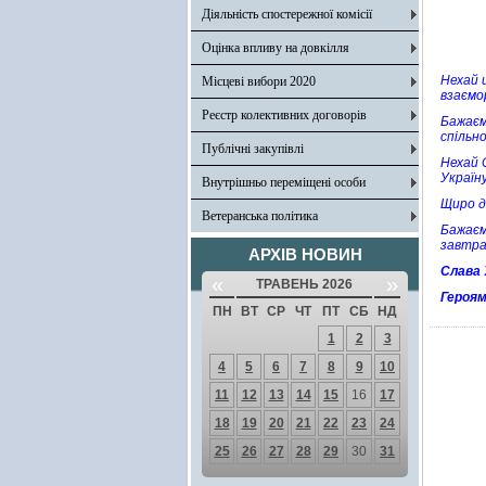
Діяльність спостережної комісії
Оцінка впливу на довкілля
Нехай ц
Місцеві вибори 2020
взаємо
Реєстр колективних договорів
Бажаєм
спільн
Публічні закупівлі
Нехай С
Україн
Внутрішньо переміщені особи
Щиро д
Ветеранська політика
Бажаєм
завтра
АРХІВ НОВИН
Слава 
«
»
ТРАВЕНЬ 2026
Героям
ПН
ВТ
СР
ЧТ
ПТ
СБ
НД
1
2
3
4
5
6
7
8
9
10
11
12
13
14
15
16
17
18
19
20
21
22
23
24
25
26
27
28
29
30
31