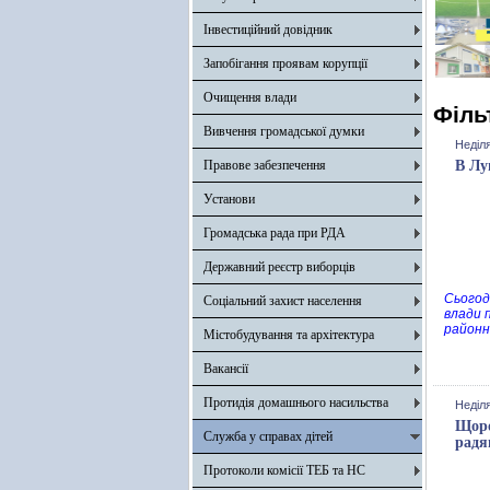
Інвестиційний довідник
Запобігання проявам корупції
Очищення влади
Філь
Вивчення громадської думки
Неділя
Правове забезпечення
В Лу
Установи
Громадська рада при РДА
Державний реєстр виборців
Сьогод
Соціальний захист населення
влади 
районн
Містобудування та архітектура
Вакансії
Протидія домашнього насильства
Неділя
Щоро
Служба у справах дітей
радя
Протоколи комісії ТЕБ та НС