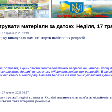
трувати матеріали за датою: Неділя, 17 тр
, 17 травня 2026 13:49
цьку вшанували пам’ять жертв політичних репресій
ні,17 травня, в День пам'яті жертв політичних репресій, на Замковій площі 
поклали квіти до пам’ятного знаку «Жертвам політичних репресій». В заход
ої державної адміністрації Наталія Березна та начальник управління гуман
, 17 травня 2026 09:57
ку третьої неділі травня в Україні вшановують пам’ять мільйонів 
нським тоталітарним режимом