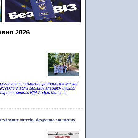
авня 2026
представники обласної, районної та міської
ах взяли участь керівник апарату Луцької
ітарної політики РДА Андрій Мельник.
загублених життів, бездушно знищених