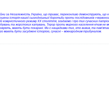
Війни за Незалежність України, що триває, переконливо демонструють, що к
ршена історія нашої сьогоднішньої боротьби проти послідовників «червон
ій комуністичного режиму ХХ століття, згадаємо і про тих сучасних патріот
ідувань та жорстоких катувань. Терор проти мирного населення нічим не мо
овують, мають бути покарані. Ми є нащадками тих, хто вижив, та пам’ятаємо
го мають бути засуджені історією, сучасні – міжнародним трибуналом.