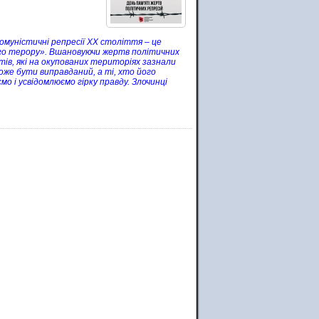
омуністичні репресії ХХ століття – це
ого терору». Вшановуючи жертв політичних
ів, які на окупованих територіях зазнали
же бути виправданий, а ті, хто його
 і усвідомлюємо гірку правду. Злочинці