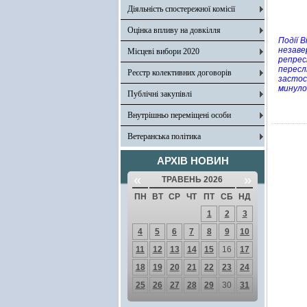
Діяльність спостережної комісії
Оцінка впливу на довкілля
Події 
незаве
Місцеві вибори 2020
репрес
пересл
Реєстр колективних договорів
застос
минуло
Публічні закупівлі
Внутрішньо переміщені особи
Ветеранська політика
АРХІВ НОВИН
«
»
ТРАВЕНЬ 2026
ПН
ВТ
СР
ЧТ
ПТ
СБ
НД
1
2
3
4
5
6
7
8
9
10
11
12
13
14
15
16
17
18
19
20
21
22
23
24
25
26
27
28
29
30
31