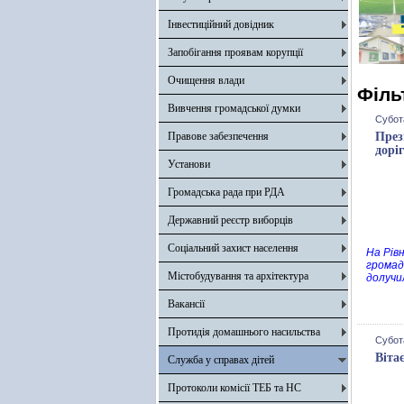
Інвестиційний довідник
Запобігання проявам корупції
Очищення влади
Філь
Вивчення громадської думки
Субота
Правове забезпечення
През
дорі
Установи
Громадська рада при РДА
Державний реєстр виборців
Соціальний захист населення
На Рів
громад
Містобудування та архітектура
долучи
Вакансії
Протидія домашнього насильства
Субот
Віта
Служба у справах дітей
Протоколи комісії ТЕБ та НС