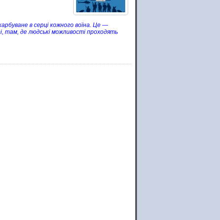
арбуване в серці кожного воїна. Це —
рі, там, де людські можливості проходять