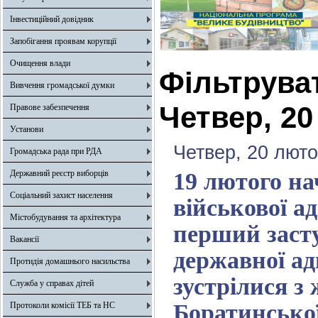
Інвестиційний довідник
Запобігання проявам корупції
Очищення влади
Фільтрува
Вивчення громадської думки
Четвер, 20
Правове забезпечення
Установи
Четвер, 20 люто
Громадська рада при РДА
Державний реєстр виборців
19 лютого на
Соціальний захист населення
військової а
Містобудування та архітектура
перший заст
Вакансії
державної ад
Протидія домашнього насильства
зустрілися з
Служба у справах дітей
Боратинської
Протоколи комісії ТЕБ та НС