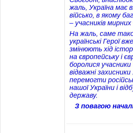
жаль, Україна має 
військо, в якому б
– учасників мирних
На жаль, саме так
українські Герої вж
змінюють хід істор
на європейську i є
боролися учасники
відважні захисники
перемогти російськ
нашої України i від
державу.
З повагою началь