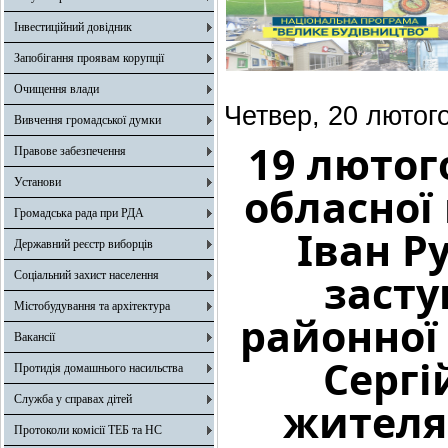
Інвестиційний довідник
Запобігання проявам корупції
Очищення влади
Четвер, 20 лютог
Вивчення громадської думки
19 лютог
Правове забезпечення
Установи
обласної 
Громадська рада при РДА
Іван Р
Державний реєстр виборців
засту
Соціальний захист населення
Містобудування та архітектура
районної 
Вакансії
Сергі
Протидія домашнього насильства
Служба у справах дітей
жителя
Протоколи комісії ТЕБ та НС