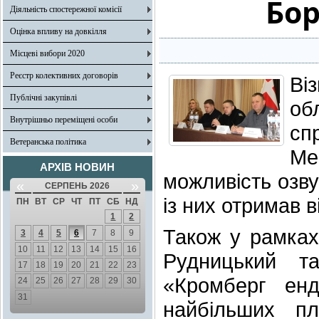
Бор
Діяльність спостережної комісії
Оцінка впливу на довкілля
Місцеві вибори 2020
Реєстр колективних договорів
Ві
Публічні закупівлі
об
Внутрішньо переміщені особи
сп
Ветеранська політика
Ме
АРХІВ НОВИН
можливість озв
«
»
СЕРПЕНЬ 2026
із них отримав в
ПН
ВТ
СР
ЧТ
ПТ
СБ
НД
1
2
Також у рамках
3
4
5
6
7
8
9
10
11
12
13
14
15
16
Рудницький т
17
18
19
20
21
22
23
«Кромберг ен
24
25
26
27
28
29
30
31
найбільших пл