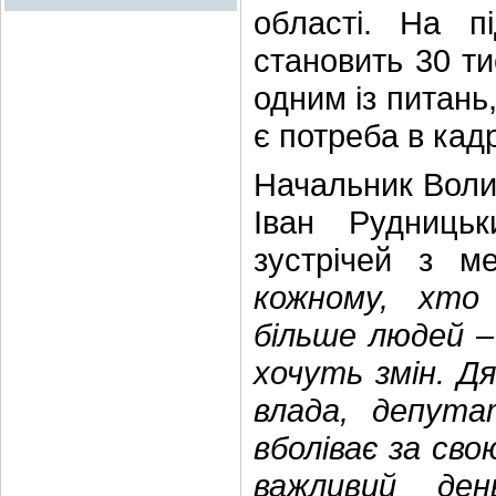
області.
На пі
становить 30 ти
одним із питань
є потреба в кад
Начальник Волин
Іван Рудниць
зустрічей з м
кожному, хто
більше людей –
хочуть змін. Д
влада, депута
вболіває за сво
важливий ден