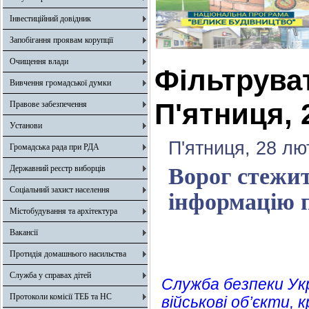
Інвестиційний довідник
Запобігання проявам корупції
Очищення влади
Фільтрува
Вивчення громадської думки
П'ятниця, 
Правове забезпечення
Установи
П'ятниця, 28 лю
Громадська рада при РДА
Державний реєстр виборців
Ворог стежит
Соціальний захист населення
інформацію 
Містобудування та архітектура
Вакансії
Протидія домашнього насильства
Служба у справах дітей
Служба безпеки Укр
Протоколи комісії ТЕБ та НС
військові об’єкти,