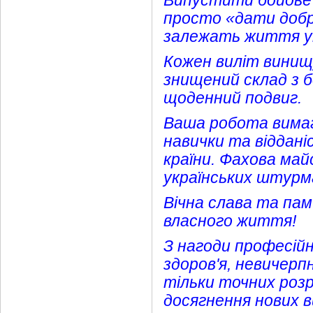
Випустити бойове 
просто «дати добр
залежать життя укр
Кожен виліт винищу
знищений склад з б
щоденний подвиг.
Ваша робота вимаг
навички та віддані
країни. Фахова ма
українських штурма
Вічна слава та пам
власного життя!
З нагоди професій
здоров'я, невичерп
тільки точних розра
досягнення нових в