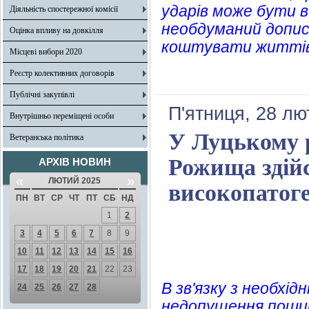
ударів може бути 
Діяльність спостережної комісії
необдуманий допис
Оцінка впливу на довкілля
коштувати життів
Місцеві вибори 2020
Реєстр колективних договорів
Публічні закупівлі
П'ятниця, 28 лю
Внутрішньо переміщені особи
У Луцькому р
Ветеранська політика
Рожища здій
АРХІВ НОВИН
«
»
ЛЮТИЙ 2025
високопатоге
ПН
ВТ
СР
ЧТ
ПТ
СБ
НД
1
2
3
4
5
6
7
8
9
10
11
12
13
14
15
16
17
18
19
20
21
22
23
В зв'язку з необхі
24
25
26
27
28
недопущення пошир