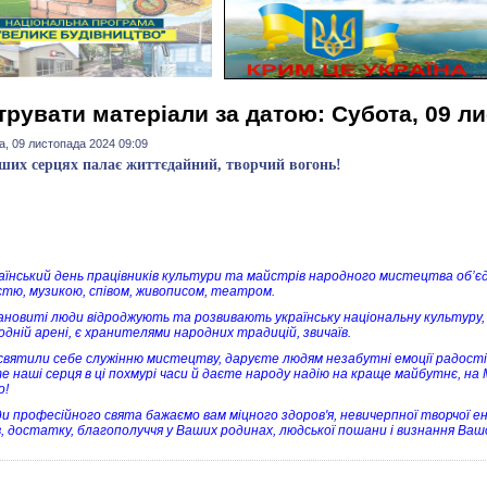
трувати матеріали за датою: Субота, 09 л
а, 09 листопада 2024 09:09
ших серцях палає життєдайний, творчий вогонь!
аїнський день працівників культури та майстрів народного мистецтва об’єдн
стю, музикою, співом, живописом, театром.
ановиті люди відроджують та розвивають українську національну культуру,
одній арені, є хранителями народних традицій, звичаїв.
святили себе служінню мистецтву, даруєте людям незабутні емоції радості
е наші серця в ці похмурі часи й даєте народу надію на краще майбутнє, на
о!
и професійного свята бажаємо вам міцного здоров'я, невичерпної творчої ене
в, достатку, благополуччя у Ваших родинах, людської пошани і визнання Ва