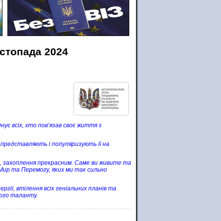
истопада 2024
ує всіх, хто пов’язав своє життя з
 представляють і популяризують її на
, захоплення прекрасним. Саме ви живите та
 Мир та Перемогу, яких ми так сильно
ргії, втілення всіх геніальних планів та
шого таланту.