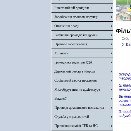
Інвестиційний довідник
Запобігання проявам корупції
Очищення влади
Філь
Вивчення громадської думки
Субот
Правове забезпечення
У Ва
Установи
Громадська рада при РДА
Державний реєстр виборців
Всеукр
творчі
Соціальний захист населення
Ці тал
Містобудування та архітектура
міжнар
Ви при
Вакансії
осяюєт
чекаєм
Протидія домашнього насильства
З нагод
задумі
Служба у справах дітей
Протоколи комісії ТЕБ та НС