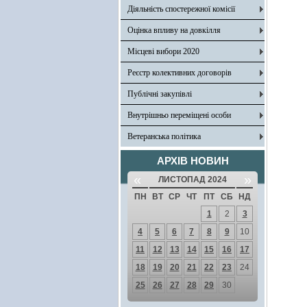
Діяльність спостережної комісії
Оцінка впливу на довкілля
Місцеві вибори 2020
Реєстр колективних договорів
Публічні закупівлі
Внутрішньо переміщені особи
Ветеранська політика
АРХІВ НОВИН
«
»
ЛИСТОПАД 2024
ПН
ВТ
СР
ЧТ
ПТ
СБ
НД
1
2
3
4
5
6
7
8
9
10
11
12
13
14
15
16
17
18
19
20
21
22
23
24
25
26
27
28
29
30