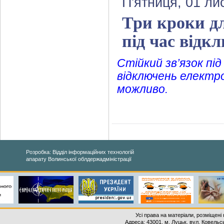
П'ятниця, 01 ли
Три кроки дл
під час відк
Стійкий зв’язок під
відключень електро
можливо.
Розробка: Відділ інформаційних технологій
апарату Волинської облдержадміністрації
Усі права на матеріали, розміщені 
Адреса: 43001, м. Луцьк, вул. Ковельськ