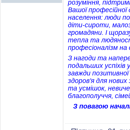
розуміння, підтримк
Вашої професійної
населення: люди по
діти-сироти, малоз
громадяни. І щора
тепла та людянос
професіоналізм на 
З нагоди та напер
подальших успіхів 
завжди позитивної
здоров'я для нових
та усмішок, невиче
благополуччя, сіме
З повагою началь