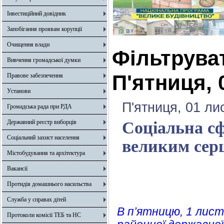
Інвестиційний довідник
Запобігання проявам корупції
Очищення влади
Фільтрува
Вивчення громадської думки
П'ятниця, 
Правове забезпечення
Установи
П'ятниця, 01 ли
Громадська рада при РДА
Державний реєстр виборців
Соціальна сф
Соціальний захист населення
великим сер
Містобудування та архітектура
Вакансії
Протидія домашнього насильства
Служба у справах дітей
В п’ятницю, 1 лис
Протоколи комісії ТЕБ та НС