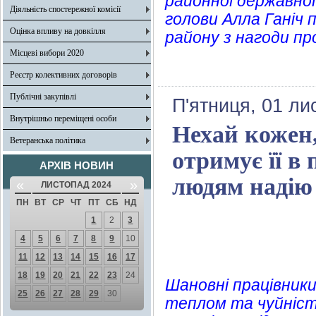
районної державної
Діяльність спостережної комісії
голови Алла Ганіч 
Оцінка впливу на довкілля
району з нагоди пр
Місцеві вибори 2020
Реєстр колективних договорів
Публічні закупівлі
П'ятниця, 01 ли
Внутрішньо переміщені особи
Нехай кожен,
Ветеранська політика
отримує її в
АРХІВ НОВИН
людям надію 
«
»
ЛИСТОПАД 2024
ПН
ВТ
СР
ЧТ
ПТ
СБ
НД
1
2
3
4
5
6
7
8
9
10
11
12
13
14
15
16
17
18
19
20
21
22
23
24
Шановні працівники
25
26
27
28
29
30
теплом та чуйніст