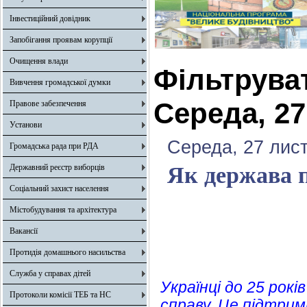
Інвестиційний довідник
Запобігання проявам корупції
Очищення влади
Фільтрува
Вивчення громадської думки
Середа, 27
Правове забезпечення
Установи
Середа, 27 лис
Громадська рада при РДА
Державний реєстр виборців
Як держава 
Соціальний захист населення
Містобудування та архітектура
Вакансії
Протидія домашнього насильства
Служба у справах дітей
Українці до 25 рок
Протоколи комісії ТЕБ та НС
справу. Це підтрим