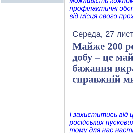
можливість кожном
профілактичні обс
від місця свого про
Середа, 27 лис
Майже 200 ро
добу – це май
бажання вкра
справжній м
І захиститись від 
російських пускови
тому для нас наст