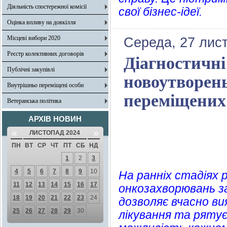
Діяльність спостережної комісії
свої бізнес-ідеї.
Оцінка впливу на довкілля
Місцеві вибори 2020
Середа, 27 лис
Реєстр колективних договорів
Діагностичн
Публічні закупівлі
новоутворень
Внутрішньо переміщені особи
переміщених 
Ветеранська політика
АРХІВ НОВИН
«
»
ЛИСТОПАД 2024
ПН
ВТ
СР
ЧТ
ПТ
СБ
НД
1
2
3
4
5
6
7
8
9
10
На ранніх стадіях 
11
12
13
14
15
16
17
онкозахворювань з
18
19
20
21
22
23
24
дозволяє вчасно ви
25
26
27
28
29
30
лікування та ряту