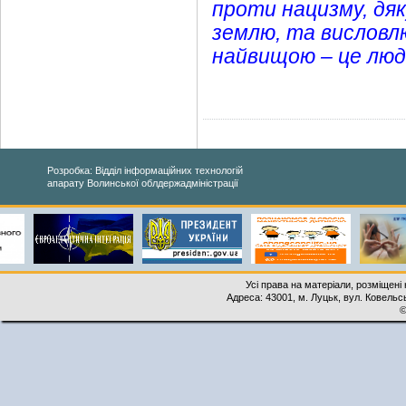
проти нацизму, дяку
землю, та висловлю
найвищою – це лю
Розробка: Відділ інформаційних технологій
апарату Волинської облдержадміністрації
Усі права на матеріали, розміщені 
Адреса: 43001, м. Луцьк, вул. Ковельськ
©