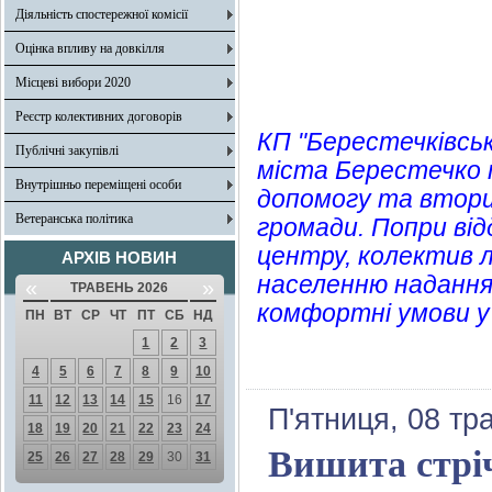
Діяльність спостережної комісії
Оцінка впливу на довкілля
Місцеві вибори 2020
Реєстр колективних договорів
КП "Берестечківськ
Публічні закупівлі
міста Берестечко 
Внутрішньо переміщені особи
допомогу та втори
Ветеранська політика
громади. Попри від
центру, колектив л
АРХІВ НОВИН
населенню надання
«
»
ТРАВЕНЬ 2026
комфортні умови у 
ПН
ВТ
СР
ЧТ
ПТ
СБ
НД
1
2
3
4
5
6
7
8
9
10
11
12
13
14
15
16
17
П'ятниця, 08 тр
18
19
20
21
22
23
24
Вишита стріч
25
26
27
28
29
30
31