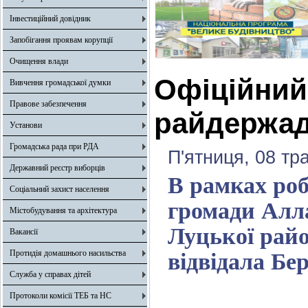
Інвестиційний довідник
Запобігання проявам корупції
Очищення влади
Офіційний 
Вивчення громадської думки
Правове забезпечення
райдержад
Установи
Громадська рада при РДА
П'ятниця, 08 тр
Державний реєстр виборців
В рамках роб
Соціальний захист населення
громади Алла
Містобудування та архітектура
Луцької райо
Вакансії
Протидія домашнього насильства
відвідала Бе
Служба у справах дітей
Протоколи комісії ТЕБ та НС