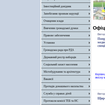
Інвестиційний довідник
Запобігання проявам корупції
Очищення влади
Офіц
Вивчення громадської думки
Вівтор
Правове забезпечення
Попр
меди
Установи
спец
Громадська рада при РДА
Державний реєстр виборців
Соціальний захист населення
Містобудування та архітектура
Керівн
якісну
Вакансії
Протидія домашнього насильства
Служба у справах дітей
Вівтор
Щиро
Протоколи комісії ТЕБ та НС