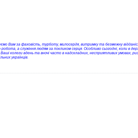
уємо Вам за фаховість, турботу, милосердя, витримку та безмежну відданіс
 робота, а служіння людям за покликом серця. Особливо сьогодні, коли в дер
и Ваші колеги вдень та вночі часто в надскладних, несприятливих умовах, р
льних українців.