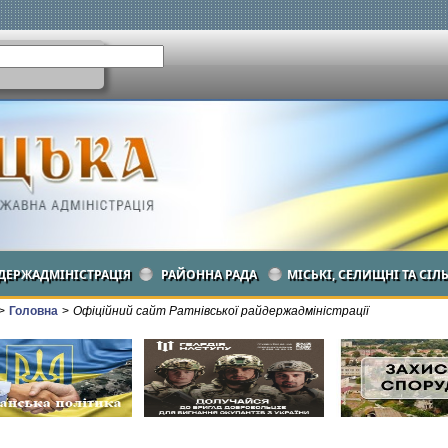
ДЕРЖАДМІНІСТРАЦІЯ
РАЙОННА РАДА
МІСЬКІ, СЕЛИЩНІ ТА СІЛ
>
Головна
>
Офіційний сайт Ратнівської райдержадміністрації