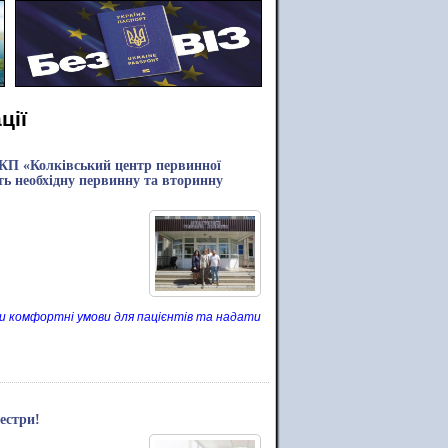
ції
 КП «Колківський центр первинної
ть необхідну первинну та вторинну
и комфортні умови для пацієнтів та надати
естри!