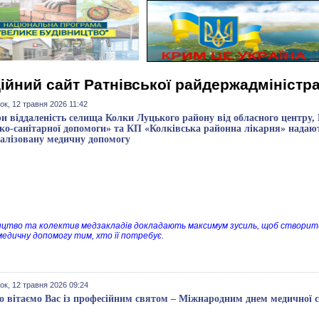
ійний сайт Ратнівської райдержадміністра
ок, 12 травня 2026 11:42
и віддаленість селища Колки Луцького району від обласного центру,
ко-санітарної допомоги» та КП «Колківська районна лікарня» надаю
іалізовану медичну допомогу
ицтво та колектив медзакладів докладають максимум зусиль, щоб створит
 медичну допомогу тим, хто її потребує.
ок, 12 травня 2026 09:24
 вітаємо Вас із професійним святом – Міжнародним днем медичної с