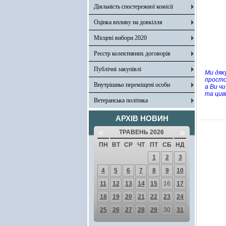
Діяльність спостережної комісії
Оцінка впливу на довкілля
Місцеві вибори 2020
Реєстр колективних договорів
Публічні закупівлі
Ми дяк
просто
Внутрішньо переміщені особи
а Ви ч
та циві
Ветеранська політика
АРХІВ НОВИН
«
»
ТРАВЕНЬ 2026
ПН
ВТ
СР
ЧТ
ПТ
СБ
НД
1
2
3
4
5
6
7
8
9
10
11
12
13
14
15
16
17
18
19
20
21
22
23
24
25
26
27
28
29
30
31