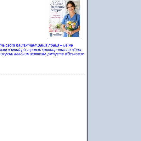
ть своїм пацієнтам! Ваша праця – це не
жаві п’ятий рік триває кровопролитна війна:
изикуючи власним життям, рятуєте військових