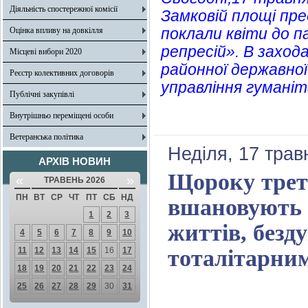
Діяльність спостережної комісії
Замковій площі пре
поклали квіти до 
Оцінка впливу на довкілля
репресій». В заход
Місцеві вибори 2020
районної державної
Реєстр колективних договорів
управління гуманіт
Публічні закупівлі
Внутрішньо переміщені особи
Ветеранська політика
Неділя, 17 трав
АРХІВ НОВИН
Щороку треть
«
»
ТРАВЕНЬ 2026
ПН
ВТ
СР
ЧТ
ПТ
СБ
НД
вшановують 
1
2
3
життів, без
4
5
6
7
8
9
10
11
12
13
14
15
16
17
тоталітарни
18
19
20
21
22
23
24
25
26
27
28
29
30
31