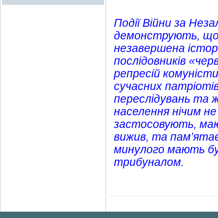
Події Війни за Нез
демонструють, що 
незавершена істор
послідовників «че
репресій комуніст
сучасних патріотів
переслідувань та 
населення нічим не
застосовують, маю
вижив, та пам’ятає
минулого мають бут
трибуналом.