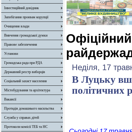
Інвестиційний довідник
Запобігання проявам корупції
Очищення влади
Офіційний 
Вивчення громадської думки
Правове забезпечення
райдержад
Установи
Громадська рада при РДА
Неділя, 17 трав
Державний реєстр виборців
В Луцьку вш
Соціальний захист населення
політичних р
Містобудування та архітектура
Вакансії
Протидія домашнього насильства
Служба у справах дітей
Протоколи комісії ТЕБ та НС
Сьогодні,17 травня