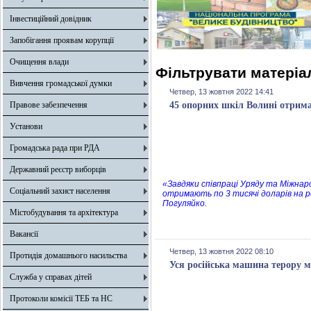
Інвестиційний довідник
Запобігання проявам корупції
Очищення влади
Фільтрувати матеріал
Вивчення громадської думки
Четвер, 13 жовтня 2022 14:41
Правове забезпечення
45 опорних шкіл Волині отрим
Установи
Громадська рада при РДА
Державний реєстр виборців
«Завдяки співпраці Уряду та Міжна
Соціальний захист населення
отримають по 3 тисячі доларів на 
Погуляйко.
Містобудування та архітектура
Вакансії
Четвер, 13 жовтня 2022 08:10
Протидія домашнього насильства
Уся російська машина терору м
Служба у справах дітей
Протоколи комісії ТЕБ та НС