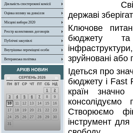
Св
Діяльність спостережної комісії
державі зберігат
Оцінка впливу на довкілля
Місцеві вибори 2020
Ключове пита
Реєстр колективних договорів
бюджету та
Публічні закупівлі
інфраструктур
Внутрішньо переміщені особи
зруйновані або 
Ветеранська політика
Ідеться про зна
АРХІВ НОВИН
«
»
СЕРПЕНЬ 2026
бюджету і Fast 
ПН
ВТ
СР
ЧТ
ПТ
СБ
НД
країн значно
1
2
3
4
5
6
7
8
9
консолідуємо 
10
11
12
13
14
15
16
Створюємо фі
17
18
19
20
21
22
23
24
25
26
27
28
29
30
інструмент для 
31
свободу.