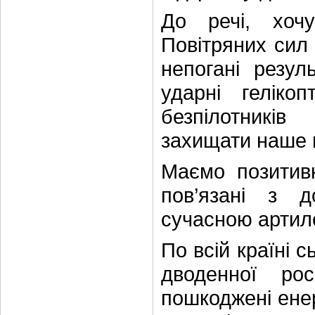
До речі, хочу
Повітряних сил 
непогані резул
ударні гелік
безпілотників
захищати наше н
Маємо позитив
пов’язані з 
сучасною артил
По всій країні 
дводенної рос
пошкоджені енер