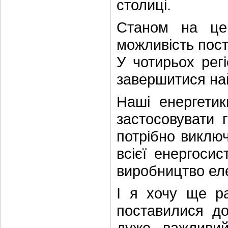
столиці.
Станом на цей
можливість пост
У чотирьох рег
завершитися на
Наші енергетик
застосовувати г
потрібно виклю
всієї енергоси
виробництво ел
І я хочу ще р
поставилися до
дуже важливий