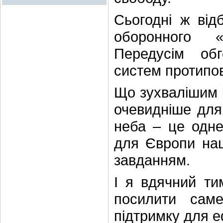
Сьогодні ж від
оборонного «
Передусім об
систем протипов
Що зухвалішим і
очевидніше для 
неба – це одне
для Європи наш
завданням.
І я вдячний ти
посилити сам
підтримку для е