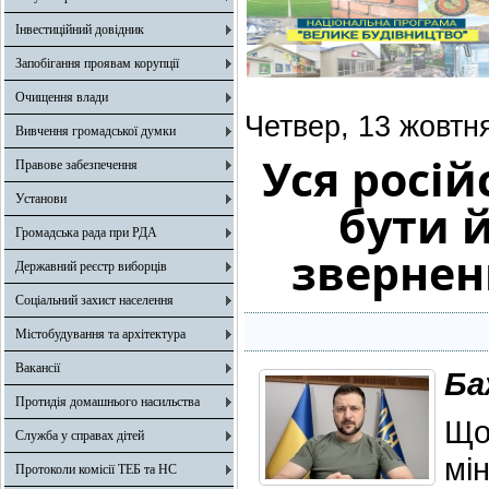
Інвестиційний довідник
Запобігання проявам корупції
Очищення влади
Четвер, 13 жовтн
Вивчення громадської думки
Уся росі
Правове забезпечення
Установи
бути 
Громадська рада при РДА
звернен
Державний реєстр виборців
Соціальний захист населення
Містобудування та архітектура
Вакансії
Ба
Протидія домашнього насильства
Що
Служба у справах дітей
мін
Протоколи комісії ТЕБ та НС