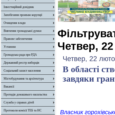
Інвестиційний довідник
Запобігання проявам корупції
Очищення влади
Фільтрува
Вивчення громадської думки
Правове забезпечення
Четвер, 22
Установи
Громадська рада при РДА
Четвер, 22 люто
Державний реєстр виборців
В області ст
Соціальний захист населення
завдяки гран
Містобудування та архітектура
Вакансії
Протидія домашнього насильства
Служба у справах дітей
Протоколи комісії ТЕБ та НС
Власник горохівсь