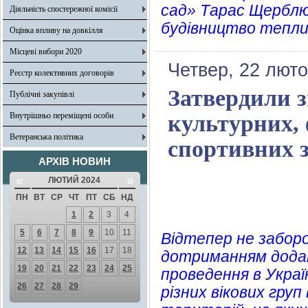
сад» Тарас Щерблю
Діяльність спостережної комісії
будівництво тепли
Оцінка впливу на довкілля
Місцеві вибори 2020
Четвер, 22 люто
Реєстр колективних договорів
Затвердили з
Публічні закупівлі
Внутрішньо переміщені особи
культурних, 
Ветеранська політика
спортивних з
АРХІВ НОВИН
«
»
ЛЮТИЙ 2024
ПН
ВТ
СР
ЧТ
ПТ
СБ
НД
1
2
3
4
5
6
7
8
9
10
11
Відтепер не заборо
12
13
14
15
16
17
18
дотриманням додатк
19
20
21
22
23
24
25
проведення в Україн
26
27
28
29
різних вікових груп