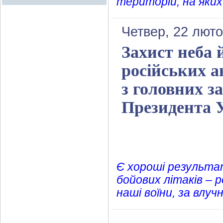
територій, на яких 
Четвер, 22 люто
Захист неба 
російських а
з головних з
Президента 
Є хороші результат
бойових літаків – 
наші воїни, за влуч